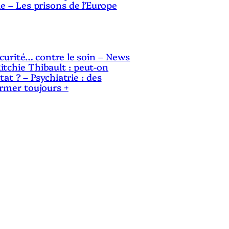
le – Les prisons de l’Europe
sécurité… contre le soin – News
itchie Thibault : peut-on
Etat ? – Psychiatrie : des
ermer toujours +