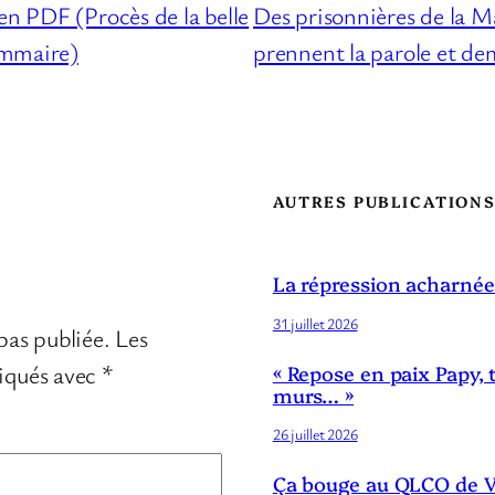
en PDF (Procès de la belle
Des prisonnières de la Ma
ommaire)
prennent la parole et d
AUTRES PUBLICATION
La répression acharnée
31 juillet 2026
pas publiée.
Les
diqués avec
*
« Repose en paix Papy, 
murs… »
26 juillet 2026
Ça bouge au QLCO de Ve