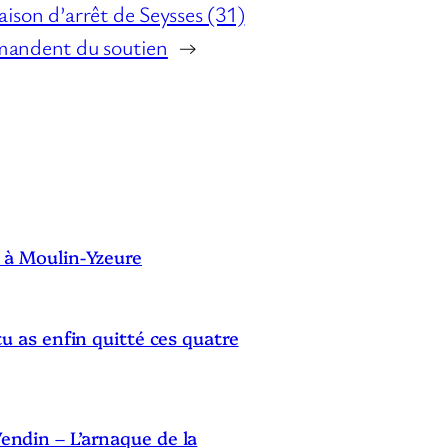
ison d’arrêt de Seysses (31)
emandent du soutien
→
S
 à Moulin-Yzeure
tu as enfin quitté ces quatre
ndin – L’arnaque de la