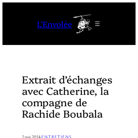
Aller
au
L'Envolée
contenu
Extrait d’échanges
avec Catherine, la
compagne de
Rachide Boubala
2 mai 2014
·
ENTRETIENS