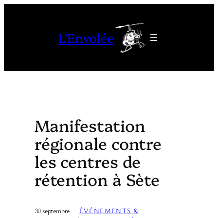
Aller
au
L'Envolée
contenu
Manifestation
régionale contre
les centres de
rétention à Sète
30 septembre
ÉVÉNEMENTS &
·