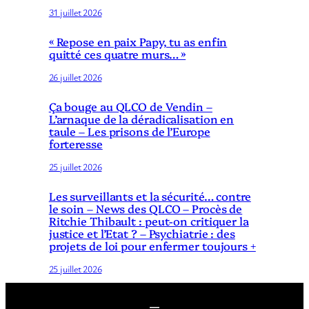
31 juillet 2026
« Repose en paix Papy, tu as enfin
quitté ces quatre murs… »
26 juillet 2026
Ça bouge au QLCO de Vendin –
L’arnaque de la déradicalisation en
taule – Les prisons de l’Europe
forteresse
25 juillet 2026
Les surveillants et la sécurité… contre
le soin – News des QLCO – Procès de
Ritchie Thibault : peut-on critiquer la
justice et l’Etat ? – Psychiatrie : des
projets de loi pour enfermer toujours +
25 juillet 2026