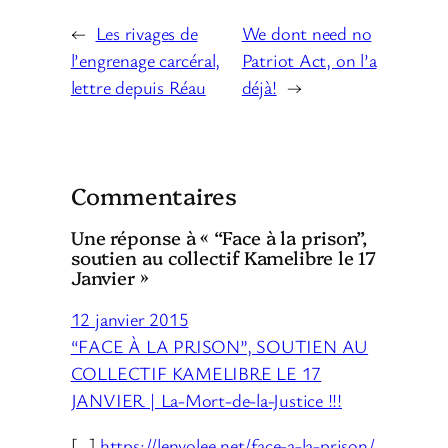
←
Les rivages de
We dont need no
l’engrenage carcéral,
Patriot Act, on l’a
lettre depuis Réau
déjà!
→
Commentaires
Une réponse à « “Face à la prison”,
soutien au collectif Kamelibre le 17
Janvier »
12 janvier 2015
“FACE À LA PRISON”, SOUTIEN AU
COLLECTIF KAMELIBRE LE 17
JANVIER | La-Mort-de-la-Justice !!!
[…]
https://lenvolee.net/face-a-la-prison/