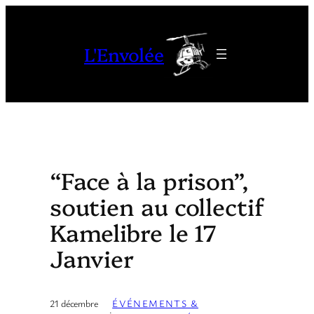
Aller
au
L'Envolée
contenu
“Face à la prison”,
soutien au collectif
Kamelibre le 17
Janvier
21 décembre
ÉVÉNEMENTS &
·