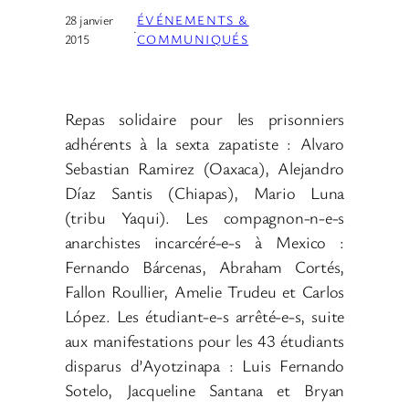
28 janvier
ÉVÉNEMENTS &
·
2015
COMMUNIQUÉS
Repas solidaire pour les prisonniers
adhérents à la sexta zapatiste : Alvaro
Sebastian Ramirez (Oaxaca), Alejandro
Díaz Santis (Chiapas), Mario Luna
(tribu Yaqui). Les compagnon-n-e-s
anarchistes incarcéré-e-s à Mexico :
Fernando Bárcenas, Abraham Cortés,
Fallon Roullier, Amelie Trudeu et Carlos
López. Les étudiant-e-s arrêté-e-s, suite
aux manifestations pour les 43 étudiants
disparus d’Ayotzinapa : Luis Fernando
Sotelo, Jacqueline Santana et Bryan