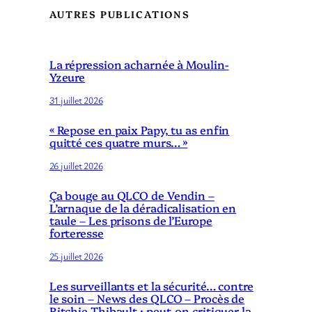
AUTRES PUBLICATIONS
La répression acharnée à Moulin-
Yzeure
31 juillet 2026
« Repose en paix Papy, tu as enfin
quitté ces quatre murs… »
26 juillet 2026
Ça bouge au QLCO de Vendin –
L’arnaque de la déradicalisation en
taule – Les prisons de l’Europe
forteresse
25 juillet 2026
Les surveillants et la sécurité… contre
le soin – News des QLCO – Procès de
Ritchie Thibault : peut-on critiquer la