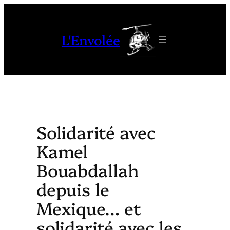
Aller
au
L'Envolée
contenu
Solidarité avec
Kamel
Bouabdallah
depuis le
Mexique… et
solidarité avec les