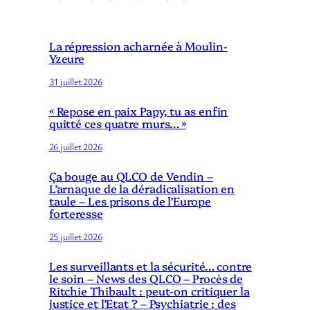
La répression acharnée à Moulin-
Yzeure
31 juillet 2026
« Repose en paix Papy, tu as enfin
quitté ces quatre murs… »
26 juillet 2026
Ça bouge au QLCO de Vendin –
L’arnaque de la déradicalisation en
taule – Les prisons de l’Europe
forteresse
25 juillet 2026
Les surveillants et la sécurité… contre
le soin – News des QLCO – Procès de
Ritchie Thibault : peut-on critiquer la
justice et l’Etat ? – Psychiatrie : des