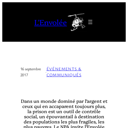
Aller
au
L'Envolée
contenu
16 septembre
ÉVÉNEMENTS &
·
2017
COMMUNIQUÉS
Dans un monde dominé par l’argent et
ceux qui en accaparent toujours plus,
la prison est un outil de contrôle
social, un épouvantail à destination
des populations les plus fragiles, les
plus pauvres. Le NPA invite l’Envolée