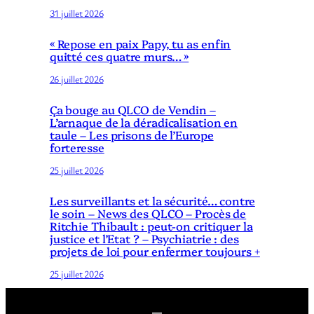
31 juillet 2026
« Repose en paix Papy, tu as enfin
quitté ces quatre murs… »
26 juillet 2026
Ça bouge au QLCO de Vendin –
L’arnaque de la déradicalisation en
taule – Les prisons de l’Europe
forteresse
25 juillet 2026
Les surveillants et la sécurité… contre
le soin – News des QLCO – Procès de
Ritchie Thibault : peut-on critiquer la
justice et l’Etat ? – Psychiatrie : des
projets de loi pour enfermer toujours +
25 juillet 2026