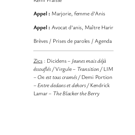
u
r
Appel
:
Marjorie, femme d’Anis
a
u
Appel
:
Avocat d’anis, Maître Harir
d
Brèves / Prises de paroles / Agenda
i
o
Zics
: Dicidens
– Jeunes mais déjà
éssouflés /
Virgule
– Transition /
LIM
– On est tous cramés
/
Demi Portion
– Entre dedans et dehors /
Kendrick
Lamar
– The Blacker the Berry