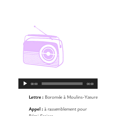
L
00:00
00:00
e
c
Lettre :
Boromée à Moulins-Yzeure
t
Appel
:
à rassemblement pour
e
Rémi Fraisse