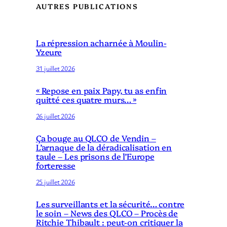
AUTRES PUBLICATIONS
La répression acharnée à Moulin-
Yzeure
31 juillet 2026
« Repose en paix Papy, tu as enfin
quitté ces quatre murs… »
26 juillet 2026
Ça bouge au QLCO de Vendin –
L’arnaque de la déradicalisation en
taule – Les prisons de l’Europe
forteresse
25 juillet 2026
Les surveillants et la sécurité… contre
le soin – News des QLCO – Procès de
Ritchie Thibault : peut-on critiquer la