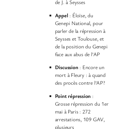
u
de J. à Seysses
r
Appel
: Éloïse, du
a
Genepi National, pour
u
parler de la répression à
d
Seysses et Toulouse, et
i
de la position du Genepi
o
face aux abus de l’AP
Discussion
: Encore un
mort à Fleury : à quand
des procès contre l’AP?
Point répression
:
Grosse répression du 1er
mai à Paris : 272
arrestations, 109 GAV,
plusieurs