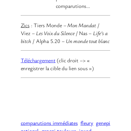
comparutions…
Zics
: Tiers Monde –
Mon Mandat
/
Viez –
Les Voix du Silence
/ Nas –
Life’s a
bitch
/ Alpha 5.20 –
Un monde tout blanc
Téléchargement
(clic droit –> «
enregistrer la cible du lien sous »)
comparutions immédiates
fleury
genepi
national
genepi toulouse
jawad