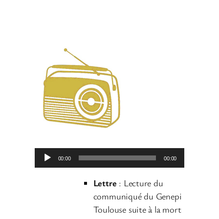
L
00:00
00:00
e
c
Lettre
: Lecture du
t
communiqué du Genepi
e
Toulouse suite à la mort