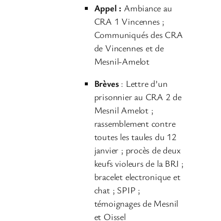
Appel :
Ambiance au
a
CRA 1 Vincennes ;
u
Communiqués des CRA
d
de Vincennes et de
i
Mesnil-Amelot
o
Brèves
: Lettre d’un
prisonnier au CRA 2 de
Mesnil Amelot ;
rassemblement contre
toutes les taules du 12
janvier ; procès de deux
keufs violeurs de la BRI ;
bracelet electronique et
chat ; SPIP ;
témoignages de Mesnil
et Oissel