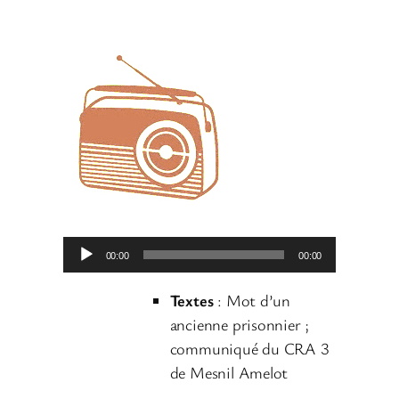
L
00:00
00:00
e
c
Textes
: Mot d’un
t
ancienne prisonnier ;
e
communiqué du CRA 3
u
de Mesnil Amelot
r