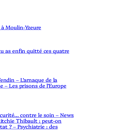
u
S
r
a
 à Moulin-Yzeure
u
g
tu as enfin quitté ces quatre
m
e
n
ndin – L’arnaque de la
t
le – Les prisons de l’Europe
e
r
o
sécurité… contre le soin – News
u
itchie Thibault : peut-on
Etat ? – Psychiatrie : des
d