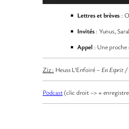
e
Lettres et brèves
: O
c
t
Invités
: Yunus, Sara
e
u
Appel
: Une proche
r
a
Ziz :
Heuss L’Enfoiré –
En Esprit
/
u
d
i
Podcast
(clic droit –> « enregistrer
o