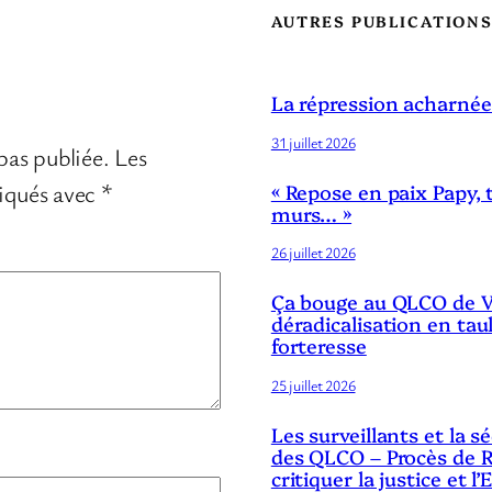
AUTRES PUBLICATION
La répression acharnée
31 juillet 2026
pas publiée.
Les
diqués avec
*
« Repose en paix Papy, 
murs… »
26 juillet 2026
Ça bouge au QLCO de Ve
déradicalisation en tau
forteresse
25 juillet 2026
Les surveillants et la 
des QLCO – Procès de R
critiquer la justice et l’