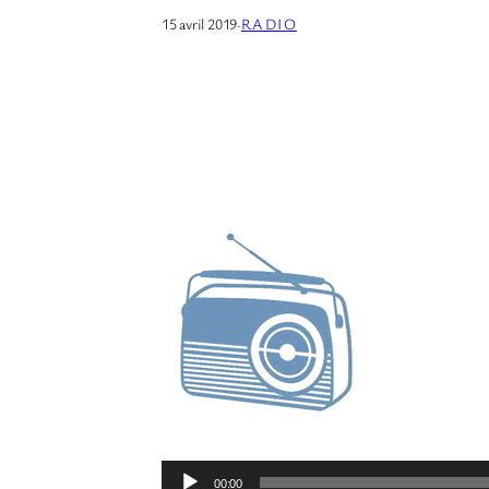
15 avril 2019
·
RADIO
L
00:00