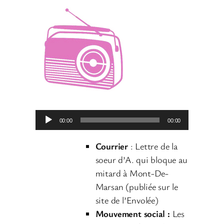
L
00:00
00:00
e
c
Courrier
: Lettre de la
t
soeur d’A. qui bloque au
e
mitard à Mont-De-
u
Marsan (publiée sur le
r
site de l’Envolée)
a
Mouvement social :
Les