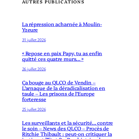
AUTRES PUBLICATIONS
La répression acharnée à Moulin-
Yzeure
31 juillet 2026
« Repose en paix Papy, tu as enfin
quitté ces quatre murs… »
26 juillet 2026
Ça bouge au QLCO de Vendin –
L’arnaque de la déradicalisation en
taule – Les prisons de l’Europe
forteresse
25 juillet 2026
Les surveillants et la sécurité… contre
le soin – News des QLCO – Procès de
Ritchie Thibault : peut-on critiquer la