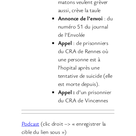
u
matons veulent grèver
d
aussi, crève la taule
i
Annonce de l’envoi
: du
o
numéro 51 du journal
de l’Envolée
Appel
: de prisonniers
du CRA de Rennes où
une personne est à
l’hopital après une
tentative de suicide (elle
est morte depuis).
Appel :
d’un prisonnier
du CRA de Vincennes
Podcast
(clic droit –> « enregistrer la
cible du lien sous »)