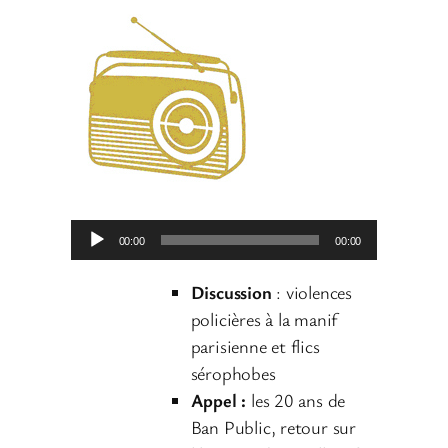
L
00:00
00:00
e
c
Discussion
: violences
t
policières à la manif
e
parisienne et flics
u
sérophobes
r
Appel :
les 20 ans de
a
Ban Public, retour sur