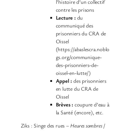
u
l’histoire d’un collectif
d
contre les prisons
i
Lecture :
du
o
communiqué des
prisonniers du CRA de
Oissel
(https://abaslescra.noblo
gs.org/communique-
des-prisonniers-de-
oissel-en-lutte/)
Appel :
des prisonniers
en lutte du CRA de
Oissel
Brèves :
coupure d’eau à
la Santé (encore), etc.
Ziks : Singe des rues –
Heures sombres
/