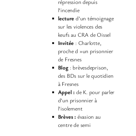
u
répression depuis
d
l’incendie
i
lecture
d’un témoignage
o
sur les violences des
keufs au CRA de Oissel
Invitée
: Charlotte,
proche d »un prisonnier
de Fresnes
Blog
: brèvesdeprison,
des BDs sur le quotidien
à Fresnes
Appel :
de K. pour parler
d’un prisonnier à
l’isolement
Brèves :
évasion au
centre de semi