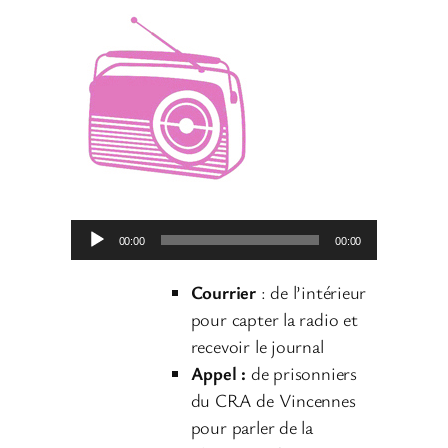
L
00:00
00:00
e
c
Courrier
: de l’intérieur
t
pour capter la radio et
e
recevoir le journal
u
Appel :
de prisonniers
r
du CRA de Vincennes
a
pour parler de la