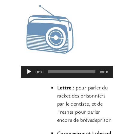
L
00:00
00:00
e
c
Lettre
: pour parler du
t
racket des prisonniers
e
par le dentiste, et de
u
Fresnes pour parler
r
encore de brèvedeprison
a
Coronavirus et Lubrizol