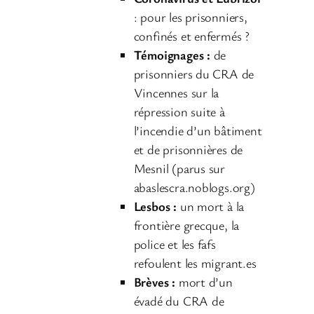
u
: pour les prisonniers,
d
confinés et enfermés ?
i
Témoignages :
de
o
prisonniers du CRA de
Vincennes sur la
répression suite à
l’incendie d’un bâtiment
et de prisonnières de
Mesnil (parus sur
abaslescra.noblogs.org)
Lesbos :
un mort à la
frontière grecque, la
police et les fafs
refoulent les migrant.es
Brèves :
mort d’un
évadé du CRA de