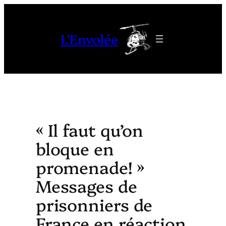
Aller
au
L'Envolée
contenu
« Il faut qu’on
bloque en
promenade! »
Messages de
prisonniers de
France en réaction