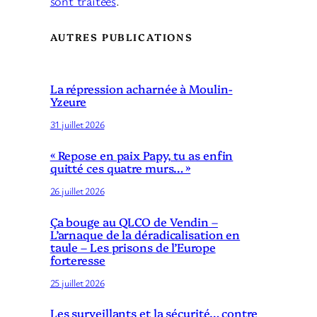
sont traitées
.
AUTRES PUBLICATIONS
La répression acharnée à Moulin-
Yzeure
31 juillet 2026
« Repose en paix Papy, tu as enfin
quitté ces quatre murs… »
26 juillet 2026
Ça bouge au QLCO de Vendin –
L’arnaque de la déradicalisation en
taule – Les prisons de l’Europe
forteresse
25 juillet 2026
Les surveillants et la sécurité… contre