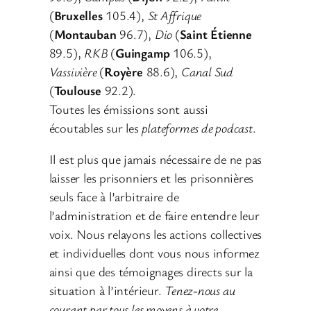
(
Bruxelles
105.4),
St Affrique
(
Montauban
96.7),
Dio
(
Saint Étienne
89.5),
RKB
(
Guingamp
106.5),
Vassivière
(
Royère
88.6),
Canal Sud
(
Toulouse
92.2).
Toutes les émissions sont aussi
écoutables sur les
plateformes de podcast
.
Il est plus que jamais nécessaire de ne pas
laisser les prisonniers et les prisonnières
seuls face à l’arbitraire de
l’administration et de faire entendre leur
voix. Nous relayons les actions collectives
et individuelles dont vous nous informez
ainsi que des témoignages directs sur la
situation à l’intérieur.
Tenez-nous au
courant par tous les moyens à votre