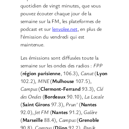
quotidien de vingt minutes, que vous
pouvez écouter chaque jour de la
semaine sur la FM, les plateformes de
podcast et sur
lenvolee.net
, en plus de
l’émission du vendredi qui est
maintenue.
Les émissions sont diffusées toute la
semaine sur les ondes des radios :
FPP
(
région parisienne
, 106.3),
Canut
(
Lyon
102.2),
MNE
(
Mulhouse
107.5),
Campus
(
Clermont-Ferrand
93.3),
Clé
des Ondes
(
Bordeaux
90.10),
La Locale
(
Saint Girons
97.3),
Prun’
(
Nantes
92.0),
Jet FM
(
Nantes
91.2),
Galère
(
Marseille
88.4),
Campus
(
Grenoble
90.8),
Campus
(
Dijon
92.2),
Panik