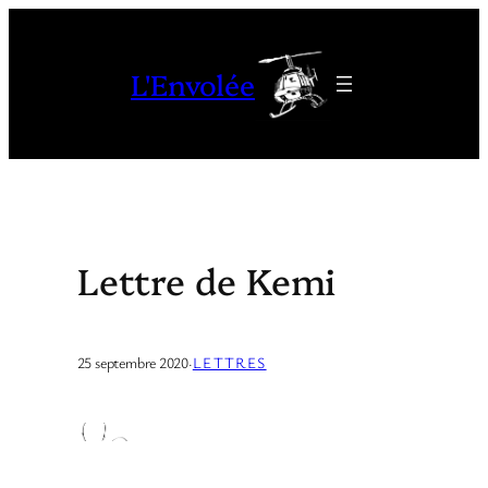
Aller
au
L'Envolée
contenu
Lettre de Kemi
25 septembre 2020
·
LETTRES