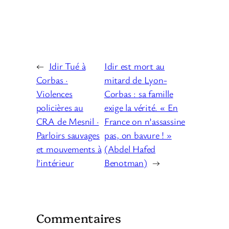
←
Idir Tué à
Idir est mort au
Corbas ·
mitard de Lyon-
Violences
Corbas : sa famille
policières au
exige la vérité. « En
CRA de Mesnil ·
France on n’assassine
Parloirs sauvages
pas, on bavure ! »
et mouvements à
(Abdel Hafed
l’intérieur
Benotman)
→
Commentaires