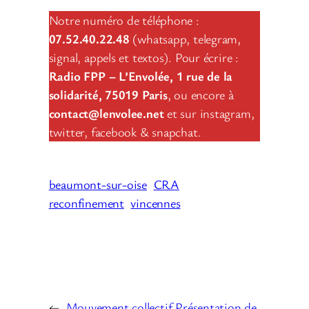
Notre numéro de téléphone :
07.52.40.22.48
(whatsapp, telegram,
signal, appels et textos). Pour écrire :
Radio FPP – L’Envolée, 1 rue de la
solidarité, 75019 Paris
, ou encore à
contact@lenvolee.net
et sur instagram,
twitter, facebook & snapchat.
beaumont-sur-oise
CRA
reconfinement
vincennes
←
Mouvement collectif
Présentation de