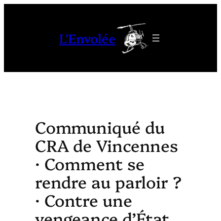
Aller
au
L'Envolée
contenu
Communiqué du
CRA de Vincennes
· Comment se
rendre au parloir ?
· Contre une
vengeance d’État