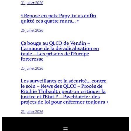
31 juillet 2026
« Repose en paix Papy, tu as enfin
quitté ces quatre murs… »
26 juillet 2026
Ça bouge au QLCO de Vendin –
L’arnaque de la déradicalisation en
taule – Les prisons de l’Europe
forteresse
25 juillet 2026
Les surveillants et la sécurité… contre
le soin – News des QLCO – Procès de
Ritchie Thibault : peut-on critiquer la
justice et l’Etat ? – Psychiatrie : des
projets de loi pour enfermer toujours +
25 juillet 2026