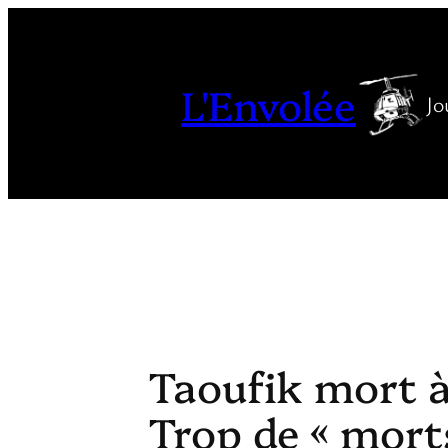
Aller
au
contenu
L'Envolée
Jo
Taoufik mort à
Trop de « mort