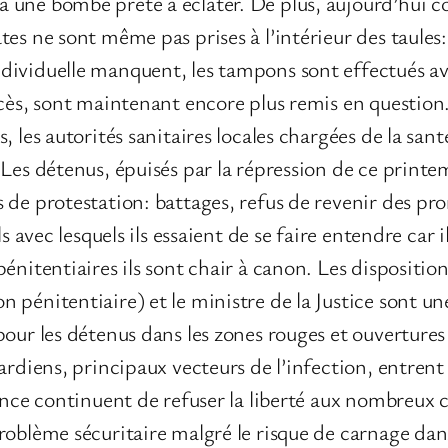
 une bombe prête à éclater. De plus, aujourd’hui 
es ne sont même pas prises à l’intérieur des taules:
ividuelle manquent, les tampons sont effectués avec
ccès, sont maintenant encore plus remis en question.
, les autorités sanitaires locales chargées de la sa
 Les détenus, épuisés par la répression de ce print
 de protestation: battages, refus de revenir des pr
s avec lesquels ils essaient de se faire entendre car i
énitentiaires ils sont chair à canon. Les disposition
 pénitentiaire) et le ministre de la Justice sont un
our les détenus dans les zones rouges et ouvertures 
ardiens, principaux vecteurs de l’infection, entrent
lance continuent de refuser la liberté aux nombreux 
oblème sécuritaire malgré le risque de carnage dans