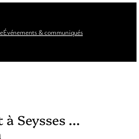
ée
Événements & communiqués
t à Seysses …
n