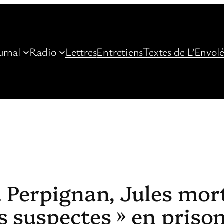
urnal
Radio
Lettres
Entretiens
Textes de L’Envol
 Perpignan, Jules mor
s suspectes » en priso