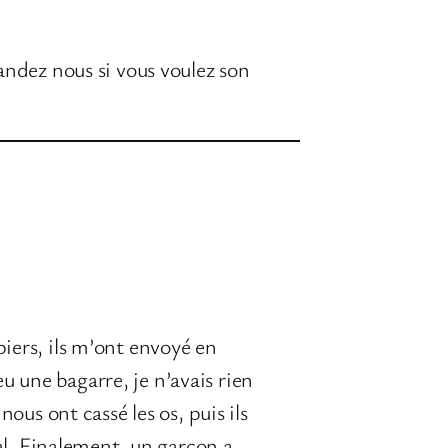
andez nous si vous voulez son
piers, ils m’ont envoyé en
u une bagarre, je n’avais rien
nous ont cassé les os, puis ils
al. Finalement, un garçon a