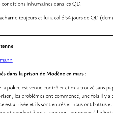
les conditions inhumaines dans les QD.
’acharne toujours et lui a collé 54 jours de QD (dem
ntenne
enmann
ués dans la prison de Modène en mars
:
ue la police est venue contrôler et m’a trouvé sans pa
prison, les problèmes ont commencé, une fois il y a e
ce est arrivée et ils sont entrés et nous ont battus et 
lement pendant 3 jours sans nous emmener à l’hôpit