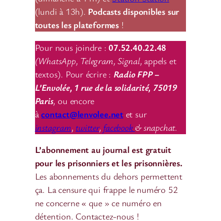
(lundi à 13h).
Podcasts disponibles sur
toutes les plateformes
!
Pour nous joindre :
07.52.40.22.48
(WhatsApp, Telegram, Signal,
appels et
textos). Pour écrire :
Radio FPP –
L’Envolée, 1 rue de la solidarité, 75019
Paris
,
ou encore
à
contact@lenvolee.net
et sur
instagram
,
twitter
,
facebook
& snapchat.
L’abonnement au journal est gratuit
pour les prisonniers et les prisonnières.
Les abonnements du dehors permettent
ça. La censure qui frappe le numéro 52
ne concerne « que » ce numéro en
détention. Contactez-nous !