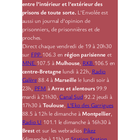
entre l’intérieur et l’extérieur des
prisons de toute sorte.
L’Envolée est
aussi un journal d’opinion de
prisonniers, de prisonnières et de
proches.
Direct chaque vendredi de 19 à 20h30
sur
FPP
106.3 en
région parisienne
et
MNE
107.5 à
Mulhouse
,
RKB
106.5 en
centre-Bretagne
lundi à 22h,
Radio
Galère
88.4 à
Marseille
le lundi soir à
23h,
PFM
à
Arras et alentours
99.9
mardi à 21h30,
Canal Sud
92.2 jeudi à
17h30 à
Toulouse
,
L’Eko des Garrigues
88.5 à 12h le dimanche à
Montpellier
,
Radio U
101.1 le dimanche à 16h30 à
Brest
et sur les webradios
Pikez
(dimanche à 11h) et
Station Station