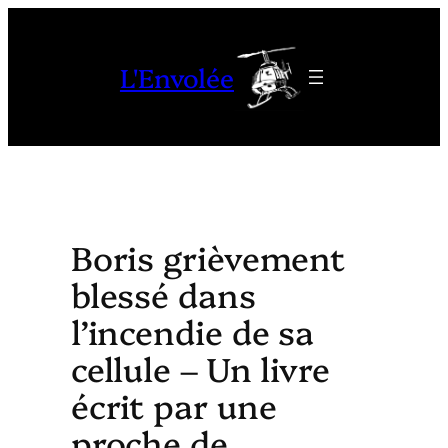
Aller
au
L'Envolée
contenu
Boris grièvement
blessé dans
l’incendie de sa
cellule – Un livre
écrit par une
proche de