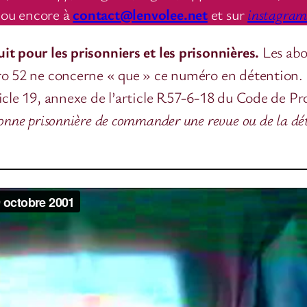
ou encore à
contact@lenvolee.net
et sur
instagra
it pour les prisonniers et les prisonnières.
Les ab
ro 52 ne concerne « que » ce numéro en détention.
ticle 19, annexe de l’article R57-6-18 du Code de P
onne prisonnière de commander une revue ou de la déte