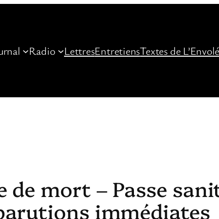
urnal
Radio
Lettres
Entretiens
Textes de L’Envol
e de mort – Passe sani
parutions immédiates