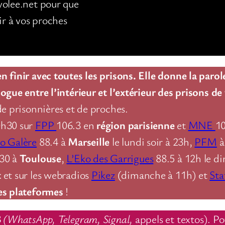
volee.net pour que
ir à vos proches
 finir avec toutes les prisons. Elle donne la parol
ogue entre l’intérieur et l’extérieur des prisons de
de prisonnières et de proches.
0h30 sur
FPP
106.3 en
région parisienne
et
MNE
1
o Galère
88.4 à
Marseille
le lundi soir à 23h,
PFM
h30 à
Toulouse
,
L’Eko des Garrigues
88.5 à 12h le d
t
et sur les webradios
Pikez
(dimanche à 11h) et
Sta
es plateformes
!
8
(WhatsApp, Telegram, Signal,
appels et textos). Po