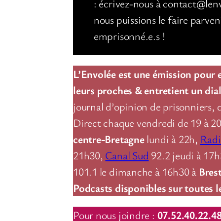
: écrivez-nous à contact@len
nous puissions le faire parven
emprisonné.e.s !
L’Envolée est une émission pour en
leurs proches & entretient un dial
journal d’opinion de prisonniers, 
Direct chaque vendredi de 19 à 2
centre-Bretagne
lundi à 22h,
Radi
21h30,
Canal Sud
92.2 jeudi à 17
101.1 le dimanche à 16h30 à
Bres
Podcasts disponibles sur toutes l
Pour nous joindre :
07.52.40.22.4