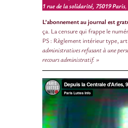
1 rue de la solidarité, 75019 Paris
,
L’abonnement au journal est gratu
ça. La censure qui frappe le numé
PS : Règlement intérieur type, ar
administratives refusant à une pers
recours administratif. »