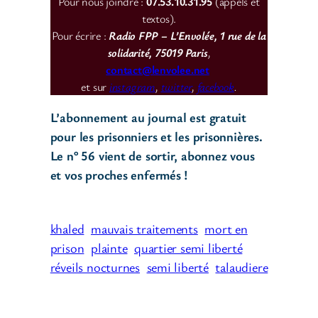
Pour nous joindre :
07.53.10.31.95
(appels et
textos).
Pour écrire :
Radio FPP – L’Envolée, 1 rue de la
solidarité, 75019 Paris
,
contact@lenvolee.net
et sur
instagram
,
twitter
,
facebook
.
L’abonnement au journal est gratuit
pour les prisonniers et les prisonnières.
Le n° 56 vient de sortir, abonnez vous
et vos proches enfermés !
khaled
mauvais traitements
mort en
prison
plainte
quartier semi liberté
réveils nocturnes
semi liberté
talaudiere