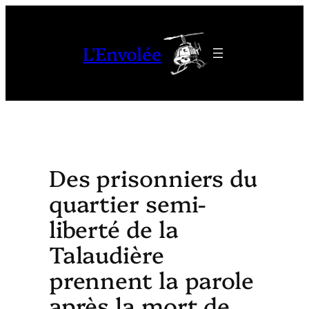
Aller
au
L'Envolée
contenu
Des prisonniers du
quartier semi-
liberté de la
Talaudière
prennent la parole
après la mort de