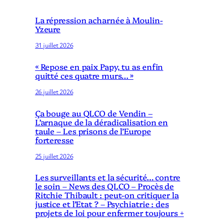
La répression acharnée à Moulin-
Yzeure
31 juillet 2026
« Repose en paix Papy, tu as enfin
quitté ces quatre murs… »
26 juillet 2026
Ça bouge au QLCO de Vendin –
L’arnaque de la déradicalisation en
taule – Les prisons de l’Europe
forteresse
25 juillet 2026
Les surveillants et la sécurité… contre
le soin – News des QLCO – Procès de
Ritchie Thibault : peut-on critiquer la
justice et l’Etat ? – Psychiatrie : des
projets de loi pour enfermer toujours +