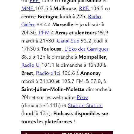
sur
FPP
106.3 en
région parisienne
et
MNE
107.5 à
Mulhouse
,
RKB
106.5 en
centre-Bretagne
lundi à 22h,
Radio
Galère
88.4 à
Marseille
le jeudi soir à
20h30,
PFM
à
Arras et alentours
99.9
mardi à 21h30,
Canal Sud
92.2 jeudi à
17h30 à
Toulouse
,
L’Eko des Garrigues
88.5 à 12h le dimanche à
Montpellier
,
Radio U
101.1 le dimanche à 16h30 à
Brest,
Radio d’Ici
106.6 à
Annonay
mardi à 21h30 et 105.7 FM & 97.0, à
Saint-Julien-Molin-Molette
dimanche à
20h et sur les webradios
Pikez
(dimanche à 11h) et
Station Station
(lundi à 13h).
Podcasts disponibles sur
toutes les plateformes
!