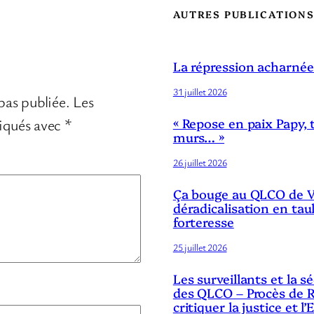
AUTRES PUBLICATION
La répression acharnée
31 juillet 2026
pas publiée.
Les
diqués avec
*
« Repose en paix Papy, 
murs… »
26 juillet 2026
Ça bouge au QLCO de Ve
déradicalisation en tau
forteresse
25 juillet 2026
Les surveillants et la 
des QLCO – Procès de R
critiquer la justice et l’