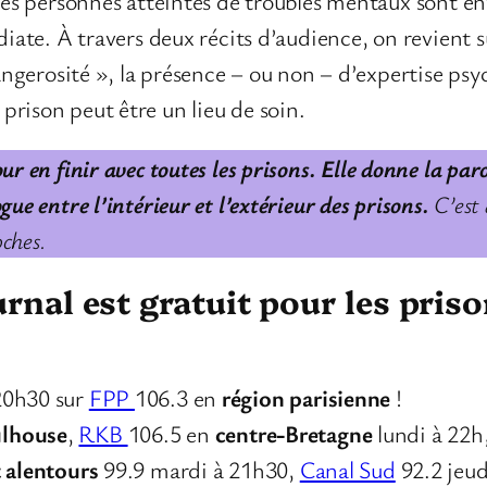
s personnes atteintes de troubles mentaux sont env
te. À travers deux récits d’audience, on revient sur
gerosité », la présence – ou non – d’expertise psyc
a prison peut être un lieu de soin.
ur en finir avec toutes les prisons. Elle donne la par
ue entre l’intérieur et l’extérieur des prisons.
C’est 
oches.
nal est gratuit pour les pris
20h30 sur
FPP
106.3 en
région parisienne
!
lhouse
,
RKB
106.5 en
centre-Bretagne
lundi à 22h
t alentours
99.9 mardi à 21h30,
Canal Sud
92.2 jeud