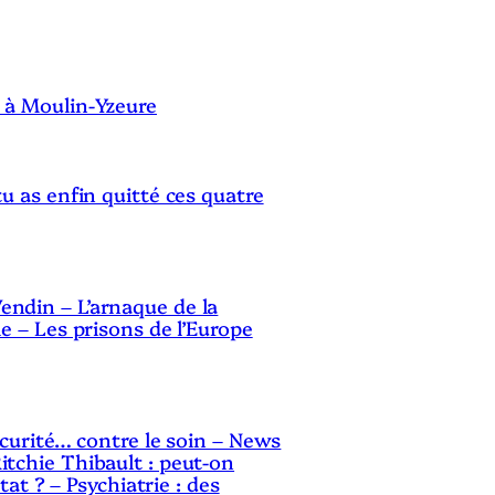
S
 à Moulin-Yzeure
tu as enfin quitté ces quatre
ndin – L’arnaque de la
le – Les prisons de l’Europe
sécurité… contre le soin – News
itchie Thibault : peut-on
Etat ? – Psychiatrie : des