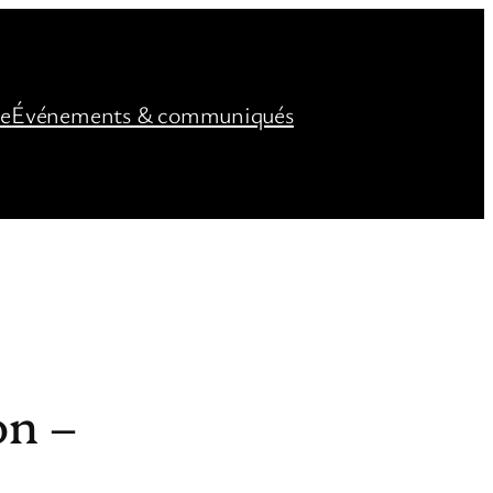
ée
Événements & communiqués
on –