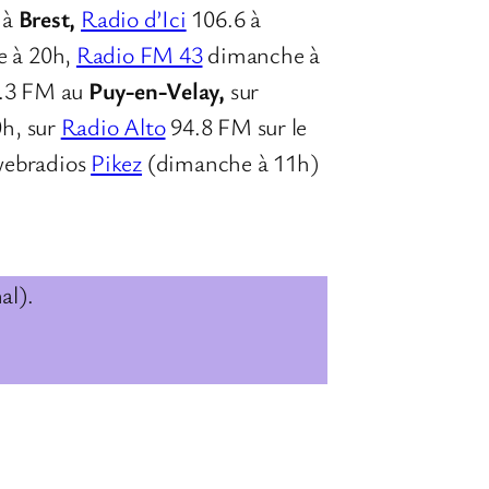
 à
Brest,
Radio d’Ici
106.6 à
 à 20h,
Radio FM 43
dimanche à
0.3 FM au
Puy-en-Velay,
sur
0h, sur
Radio Alto
94.8 FM sur le
 webradios
Pikez
(dimanche à 11h)
al).