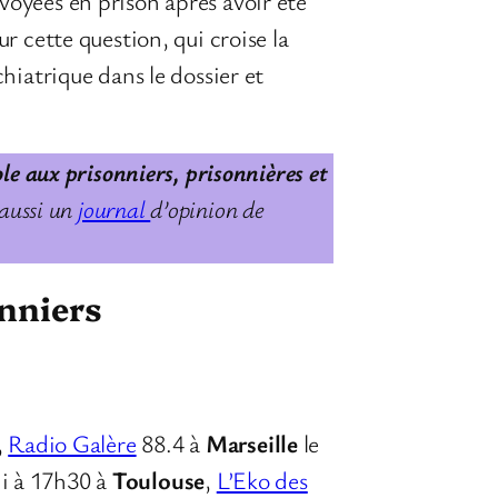
oyées en prison après avoir été
 cette question, qui croise la
hiatrique dans le dossier et
ole aux prisonniers, prisonnières et
aussi un
journal
d’opinion de
onniers
,
Radio Galère
88.4 à
Marseille
le
i à 17h30 à
Toulouse
,
L’Eko des