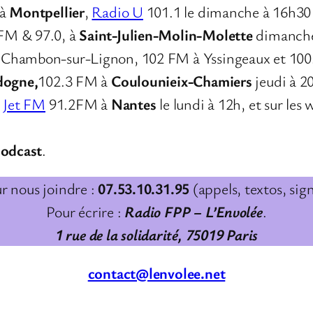
 à
Montpellier
,
Radio U
101.1 le dimanche à 16h30
 FM & 97.0, à
Saint-Julien-Molin-Molette
dimanche
u Chambon-sur-Lignon, 102 FM à Yssingeaux et 10
dogne,
102.3 FM à
Coulounieix-Chamiers
jeudi à 2
r
Jet FM
91.2FM à
Nantes
le lundi à 12h, et sur les
podcast
.
r nous joindre :
07.53.10.31.95
(appels, textos, sign
Pour écrire :
Radio FPP – L’Envolée
.
1 rue de la solidarité, 75019 Paris
contact@lenvolee.net