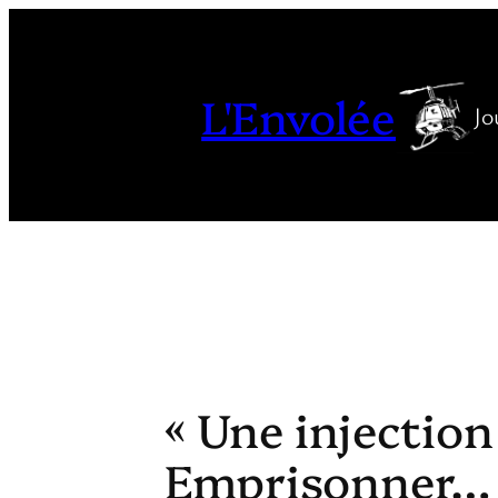
Aller
au
contenu
L'Envolée
Jo
« Une injection 
Emprisonner… 