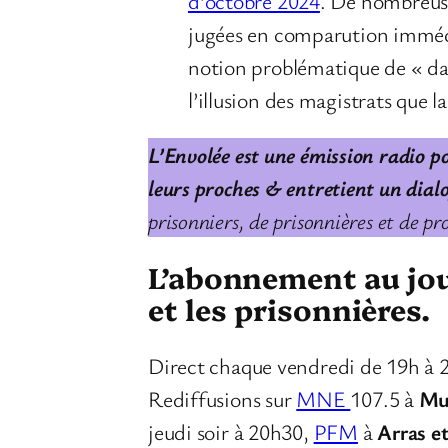
d’octobre 2024
. De nombreuse
jugées en comparution immédia
notion problématique de « dan
l’illusion des magistrats que l
L’Envolée est une émission radio po
leurs proches & entretient un dialog
prisonniers, de prisonnières et de pr
L’abonnement au jour
et les prisonnières.
Direct chaque vendredi de 19h à 
Rediffusions sur
MNE
107.5 à
Mu
jeudi soir à 20h30,
PFM
à
Arras e