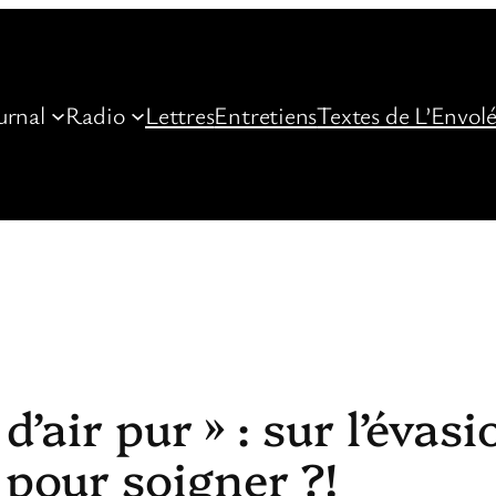
urnal
Radio
Lettres
Entretiens
Textes de L’Envol
d’air pur » : sur l’évasi
pour soigner ?!