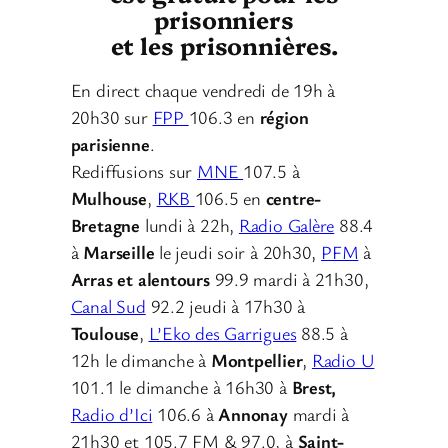
prisonniers
et les prisonnières.
En direct chaque vendredi de 19h à
20h30 sur
FPP
106.3 en
région
parisienne
.
Rediffusions sur
MNE
107.5 à
Mulhouse
,
RKB
106.5 en
centre-
Bretagne
lundi à 22h,
Radio Galère
88.4
à
Marseille
le jeudi soir à 20h30,
PFM
à
Arras et alentours
99.9 mardi à 21h30,
Canal Sud
92.2 jeudi à 17h30 à
Toulouse
,
L’Eko des Garrigues
88.5 à
12h le dimanche à
Montpellier
,
Radio U
101.1 le dimanche à 16h30 à
Brest,
Radio d’Ici
106.6 à
Annonay
mardi à
21h30 et 105.7 FM & 97.0, à
Saint-