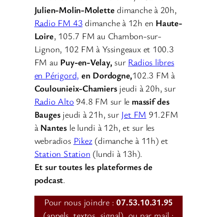
Julien-Molin-Molette
dimanche à 20h,
Radio FM 43
dimanche à 12h en
Haute-
Loire
, 105.7 FM au Chambon-sur-
Lignon, 102 FM à Yssingeaux et 100.3
FM au
Puy-en-Velay,
sur
Radios libres
en Périgord,
en Dordogne,
102.3 FM à
Coulounieix-Chamiers
jeudi à 20h, sur
Radio Alto
94.8 FM sur le
massif des
Bauges
jeudi à 21h, sur
Jet FM
91.2FM
à
Nantes
le lundi à 12h, et sur les
webradios
Pikez
(dimanche à 11h) et
Station Station
(lundi à 13h).
Et sur toutes les plateformes de
podcast
.
Pour nous joindre :
07.53.10.31.95
(appels, textos, signal), ou par mail :