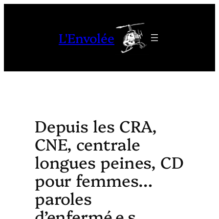
Aller
au
L'Envolée
contenu
Depuis les CRA,
CNE, centrale
longues peines, CD
pour femmes…
paroles
d’enfermé.e.s