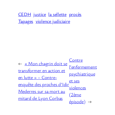
CEDH
justice
la sellette
procès
Tapages
violence judiciaire
Contre
←
« Mon chagrin doit se
l’enfermement
transformer en action et
psychiatrique
en lutte » – Contre-
et ses
enquête des proches d’Idir
violences
Mederres sur sa mort au
(2ème
mitard de Lyon Corbas
épisode)
→