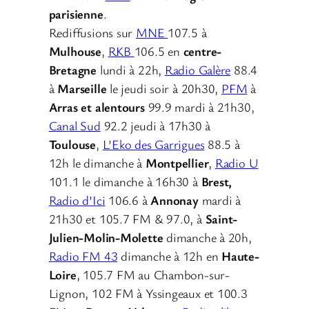
parisienne
.
Rediffusions sur
MNE
107.5 à
Mulhouse
,
RKB
106.5 en
centre-
Bretagne
lundi à 22h,
Radio Galère
88.4
à
Marseille
le jeudi soir à 20h30,
PFM
à
Arras et alentours
99.9 mardi à 21h30,
Canal Sud
92.2 jeudi à 17h30 à
Toulouse
,
L’Eko des Garrigues
88.5 à
12h le dimanche à
Montpellier
,
Radio U
101.1 le dimanche à 16h30 à
Brest,
Radio d’Ici
106.6 à
Annonay
mardi à
21h30 et 105.7 FM & 97.0, à
Saint-
Julien-Molin-Molette
dimanche à 20h,
Radio FM 43
dimanche à 12h en
Haute-
Loire
, 105.7 FM au Chambon-sur-
Lignon, 102 FM à Yssingeaux et 100.3