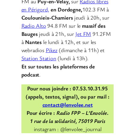
FM au
Puy-en-Velay,
sur
Radios libres
en Périgord,
en Dordogne,
102.3 FM à
Coulounieix-Chamiers
jeudi à 20h, sur
Radio Alto
94.8 FM sur le
massif des
Bauges
jeudi à 21h, sur
Jet FM
91.2FM
à
Nantes
le lundi à 12h, et sur les
webradios
Pikez
(dimanche à 11h) et
Station Station
(lundi à 13h).
Et sur toutes les plateformes de
podcast
.
Pour nous joindre : 07.53.10.31.95
(appels, textos, signal), ou par mail :
contact@lenvolee.net
Pour écrire :
Radio FPP – L’Envolée
.
1 rue de la solidarité, 75019 Paris
instagram : @lenvolee_journal