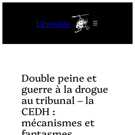
Aller
au
L'Envolée
contenu
Double peine et
guerre à la drogue
au tribunal – la
CEDH :
mécanismes et
fantasmes