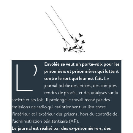
L’
Envolée se veut un porte-voix pour les
prisonniers et prisonnières qui luttent
contre le sort qui leur est fait.
Le
journal publie des lettres, des comptes
rendus de procès, et des analyses sur la
société et ses lois. Il prolonge le travail mené par des
émissions de radio qui maintiennent un lien entre
l’intérieur et l’extérieur des prisons, hors du contrôle de
l’administration pénitentiaire (AP).
Le journal est réalisé par des ex-prisonnier·e·s, des