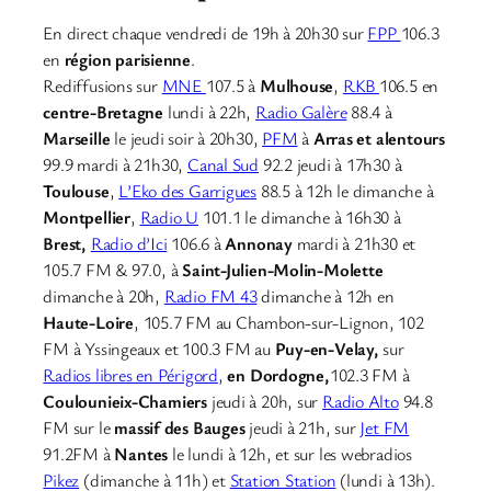
En direct chaque vendredi de 19h à 20h30 sur
FPP
106.3
en
région parisienne
.
Rediffusions sur
MNE
107.5 à
Mulhouse
,
RKB
106.5 en
centre-Bretagne
lundi à 22h,
Radio Galère
88.4 à
Marseille
le jeudi soir à 20h30,
PFM
à
Arras et alentours
99.9 mardi à 21h30,
Canal Sud
92.2 jeudi à 17h30 à
Toulouse
,
L’Eko des Garrigues
88.5 à 12h le dimanche à
Montpellier
,
Radio U
101.1 le dimanche à 16h30 à
Brest,
Radio d’Ici
106.6 à
Annonay
mardi à 21h30 et
105.7 FM & 97.0, à
Saint-Julien-Molin-Molette
dimanche à 20h,
Radio FM 43
dimanche à 12h en
Haute-Loire
, 105.7 FM au Chambon-sur-Lignon, 102
FM à Yssingeaux et 100.3 FM au
Puy-en-Velay,
sur
Radios libres en Périgord,
en Dordogne,
102.3 FM à
Coulounieix-Chamiers
jeudi à 20h, sur
Radio Alto
94.8
FM sur le
massif des Bauges
jeudi à 21h, sur
Jet FM
91.2FM à
Nantes
le lundi à 12h, et sur les webradios
Pikez
(dimanche à 11h) et
Station Station
(lundi à 13h).