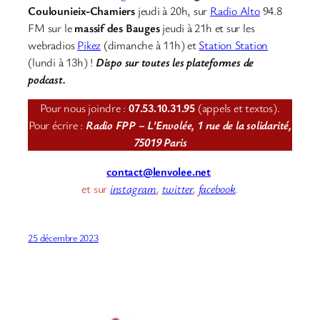
Coulounieix-Chamiers
jeudi à 20h, sur
Radio Alto
94.8
FM sur le
massif des Bauges
jeudi à 21h et sur les
webradios
Pikez
(dimanche à 11h) et
Station Station
(lundi à 13h) !
Dispo sur toutes les plateformes de
podcast.
Pour nous joindre :
07.53.10.31.95
(appels et textos).
Pour écrire :
Radio FPP – L’Envolée, 1 rue de la solidarité,
75019 Paris
contact@lenvolee.net
et sur
instagram
,
twitter
,
facebook
.
25 décembre 2023