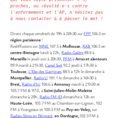
proches, ou révolté·e·s contre 
l'enfermement et l'AP, n'hésitez pas 
à nous contacter & à passer le mot !
Direct chaque vendredi de 19h à 20h30 sur
FPP
106.3 en
région parisienne
!
Rediffusions sur
MNE
107.5 à
Mulhouse
,
RKB
106.5 en
centre-Bretagne
lundi à 22h,
Radio Galère
88.4 à
Marseille
le jeudi soir à 20h30,
PFM
à
Arras et alentours
99.9 mardi à 21h30,
Canal Sud
92.2 jeudi à 17h30 à
Toulouse
,
L’Eko des Garrigues
88.5 à 12h le dimanche à
Montpellier
,
Radio U
101.1 le dimanche à 16h30 à
Brest,
Radio d’Ici
106.6 à
Annonay
mardi à 21h30 et
105.7 FM & 97.0, à
Saint-Julien-Molin-Molette
dimanche à 20h,
Radio FM 43
dimanche à 12h en
Haute-Loire
, 105.7 FM au Chambon-sur-Lignon, 102
FM à Yssingeaux et 100.3 FM au
Puy-en-Velay,
sur
Radios libres en Périgord,
en Dordogne,
102.3 FM à