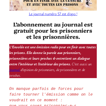
Le journal numéro 57 est dispo !
L’abonnement au journal est
gratuit pour les prisonniers
et les prisonnières.
L’Envolée est une émission radio pour en finir avec toutes
les prisons. Elle donne la parole aux prisonniers,
prisonnières et leurs proches & entretient un dialogue
entre l’intérieur et l’extérieur des prisons.
C’est aussi un
journal
d’opinion de prisonniers, de prisonnières et de
proches.
On manque parfois de forces pour 
faire tourner l'émission comme on le 
voudrait en ce moment : 
que vous soyez prisonnier·e·s, 