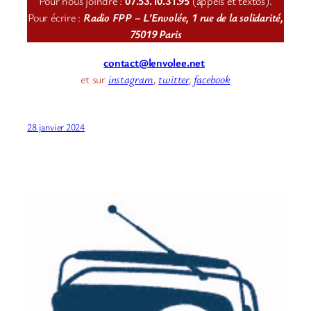
Pour nous joindre :
07.53.10.31.95
(appels et textos).
Pour écrire :
Radio FPP – L’Envolée, 1 rue de la solidarité,
75019 Paris
contact@lenvolee.net
et sur
instagram
,
twitter
,
facebook
28 janvier 2024