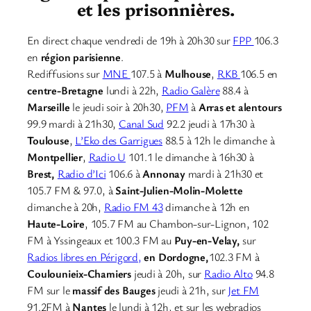
et les prisonnières.
En direct chaque vendredi de 19h à 20h30 sur
FPP
106.3
en
région parisienne
.
Rediffusions sur
MNE
107.5 à
Mulhouse
,
RKB
106.5 en
centre-Bretagne
lundi à 22h,
Radio Galère
88.4 à
Marseille
le jeudi soir à 20h30,
PFM
à
Arras et alentours
99.9 mardi à 21h30,
Canal Sud
92.2 jeudi à 17h30 à
Toulouse
,
L’Eko des Garrigues
88.5 à 12h le dimanche à
Montpellier
,
Radio U
101.1 le dimanche à 16h30 à
Brest,
Radio d’Ici
106.6 à
Annonay
mardi à 21h30 et
105.7 FM & 97.0, à
Saint-Julien-Molin-Molette
dimanche à 20h,
Radio FM 43
dimanche à 12h en
Haute-Loire
, 105.7 FM au Chambon-sur-Lignon, 102
FM à Yssingeaux et 100.3 FM au
Puy-en-Velay,
sur
Radios libres en Périgord,
en Dordogne,
102.3 FM à
Coulounieix-Chamiers
jeudi à 20h, sur
Radio Alto
94.8
FM sur le
massif des Bauges
jeudi à 21h, sur
Jet FM
91.2FM à
Nantes
le lundi à 12h, et sur les webradios