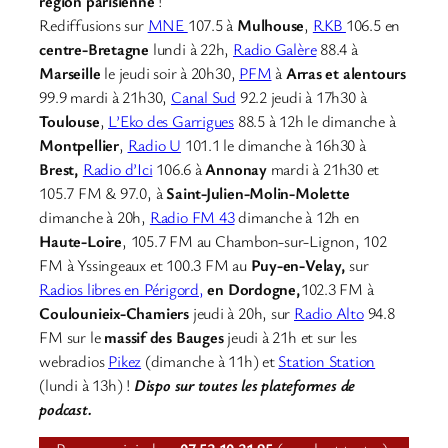
région parisienne
!
Rediffusions sur
MNE
107.5 à
Mulhouse
,
RKB
106.5 en
centre-Bretagne
lundi à 22h,
Radio Galère
88.4 à
Marseille
le jeudi soir à 20h30,
PFM
à
Arras et alentours
99.9 mardi à 21h30,
Canal Sud
92.2 jeudi à 17h30 à
Toulouse
,
L’Eko des Garrigues
88.5 à 12h le dimanche à
Montpellier
,
Radio U
101.1 le dimanche à 16h30 à
Brest,
Radio d’Ici
106.6 à
Annonay
mardi à 21h30 et
105.7 FM & 97.0, à
Saint-Julien-Molin-Molette
dimanche à 20h,
Radio FM 43
dimanche à 12h en
Haute-Loire
, 105.7 FM au Chambon-sur-Lignon, 102
FM à Yssingeaux et 100.3 FM au
Puy-en-Velay,
sur
Radios libres en Périgord,
en Dordogne,
102.3 FM à
Coulounieix-Chamiers
jeudi à 20h, sur
Radio Alto
94.8
FM sur le
massif des Bauges
jeudi à 21h et sur les
webradios
Pikez
(dimanche à 11h) et
Station Station
(lundi à 13h) !
Dispo sur toutes les plateformes de
podcast.