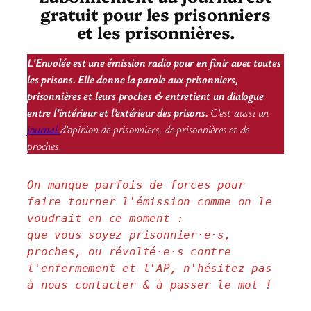
gratuit pour les prisonniers
et les prisonnières.
L’Envolée est une émission radio pour en finir avec toutes
les prisons. Elle donne la parole aux prisonniers,
prisonnières et leurs proches & entretient un dialogue
entre l’intérieur et l’extérieur des prisons.
C’est aussi un
journal
d’opinion de prisonniers, de prisonnières et de
proches.
On manque parfois de forces pour 
faire tourner l'émission comme on le 
voudrait en ce moment : 
que vous soyez prisonnier·e·s, 
proches, ou révolté·e·s contre 
l'enfermement et l'AP, n'hésitez pas 
à nous contacter & à passer le mot !