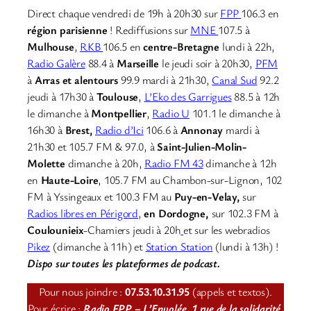
Direct chaque vendredi de 19h à 20h30 sur
FPP
106.3 en
région parisienne
! Rediffusions sur
MNE
107.5 à
Mulhouse
,
RKB
106.5 en
centre-Bretagne
lundi à 22h,
Radio Galère
88.4 à
Marseille
le jeudi soir à 20h30,
PFM
à
Arras et alentours
99.9 mardi à 21h30,
Canal Sud
92.2
jeudi à 17h30 à
Toulouse
,
L’Eko des Garrigues
88.5 à 12h
le dimanche à
Montpellier
,
Radio U
101.1 le dimanche à
16h30 à
Brest,
Radio d’Ici
106.6 à
Annonay
mardi à
21h30 et 105.7 FM & 97.0, à
Saint-Julien-Molin-
Molette
dimanche à 20h,
Radio FM 43
dimanche à 12h
en
Haute-Loire
, 105.7 FM au Chambon-sur-Lignon, 102
FM à Yssingeaux et 100.3 FM au
Puy-en-Velay,
sur
Radios libres en Périgord,
en Dordogne,
sur 102.3 FM à
Coulounieix
-Chamiers jeudi à 20h
et sur les webradios
Pikez
(dimanche à 11h) et
Station Station
(lundi à 13h) !
Dispo sur toutes les plateformes de podcast.
Pour nous joindre :
07.53.10.31.95
(appels et textos).
Pour écrire :
Radio FPP – L’Envolée, 1 rue de la solidarité,