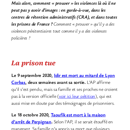
Mais alors, comment « prouver » les violences là où il ne
peut pas y avoir d’images : en garde-à-vue, dans les
centres de rétention administratifs (CRA), et dans toutes
les prisons de France ?
Comment « prouver » qu’il y a des
violences pénitentiaires tout comme il y a des violences
policières ?
La prison tue
Le 9 septembre 2020,
Idir est mort au mitard de Lyon
Corbas
, deux semaines avant sa sortie.
L’AP affirme
qu’il s’est pendu, mais sa famille et ses proches ne croient
pas à la version officielle (
voir ici leur pétition
), qui est
aussi mise en doute par des témoignages de prisonniers.
Le 18 octobre 2020,
Taoufik est mort à la maison
d’arrêt de Perpignan
.
Selon l’AP, il se serait étouffé en
mangeant. Sa famille n’a appris sa mort que plusieurs