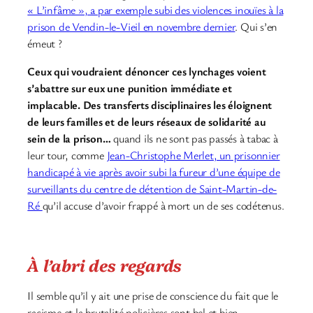
« L’infâme », a par exemple subi des violences inouïes à la
prison de Vendin-le-Vieil en novembre dernier
. Qui s’en
émeut ?
Ceux qui voudraient dénoncer ces lynchages voient
s’abattre sur eux une punition immédiate et
implacable. Des transferts disciplinaires les éloignent
de leurs familles et de leurs réseaux de solidarité au
sein de la prison…
quand ils ne sont pas passés à tabac à
leur tour, comme
Jean-Christophe Merlet, un prisonnier
handicapé à vie après avoir subi la fureur d’une équipe de
surveillants du centre de détention de Saint-Martin-de-
Ré
qu’il accuse d’avoir frappé à mort un de ses codétenus.
À l’abri des regards
Il semble qu’il y ait une prise de conscience du fait que le
racisme et la brutalité policières sont bel et bien