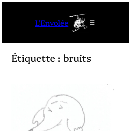
Aller
au
L'Envolée
contenu
Étiquette :
bruits