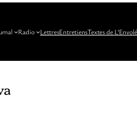
urnal
Radio
Lettres
Entretiens
Textes de L’Envol
va