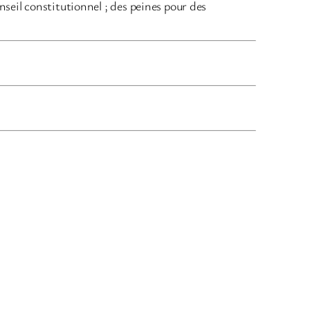
seil constitutionnel ; des peines pour des
augmenter
ou
diminuer
le
volume.