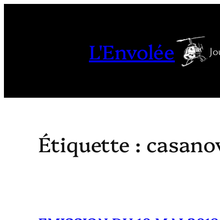
Aller
au
contenu
L'Envolée
Jo
Étiquette :
casano