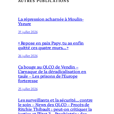
AUTRES PUBLICATIONS
La répression acharnée à Moulin-
Yzeure
31 juillet 2026
« Repose en paix Papy, tu as enfin
quitté ces quatre murs… »
26 juillet 2026
Ça bouge au QLCO de Vendin –
L’arnaque de la déradicalisation en
taule – Les prisons de l’Europe
forteresse
25 juillet 2026
Les surveillants et la sécurité… contre
le soin – News des QLCO – Procès de
Ritchie Thibault : peut-on critiquer la
justice et l’Etat ? – Psychiatrie : des