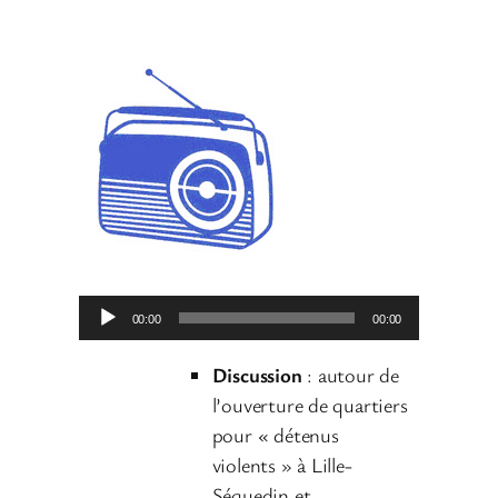
L
00:00
00:00
e
c
Discussion
: autour de
t
l’ouverture de quartiers
e
pour « détenus
u
violents » à Lille-
r
Séquedin et