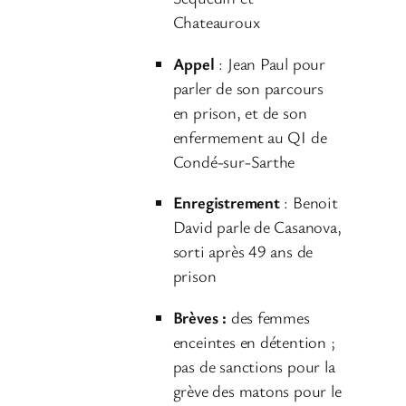
a
Chateauroux
u
Appel
: Jean Paul pour
d
parler de son parcours
i
en prison, et de son
o
enfermement au QI de
Condé-sur-Sarthe
Enregistrement
: Benoit
David parle de Casanova,
sorti après 49 ans de
prison
Brèves :
des femmes
enceintes en détention ;
pas de sanctions pour la
grève des matons pour le