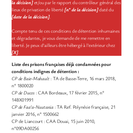
la décision]
et/ou par le rapport du contrôleur général des
lieux de privation de liberté
[n° de la décision]
daté du
[date de la décision]
.
Compte tenu de ces conditions de détention inhumaines
et dégradantes, je vous demande de me remettre en
liberté. Je peux d’ailleurs être hébergé à l’extérieur chez
[X]
.
Liste des prisons françaises déjà condamnées pour
conditions indignes de détention :
CP de Baie-Mahault
: TA de Basse-Terre, 16 mars 2018,
n° 1800020
CP de Ducos
: CAA Bordeaux, 17 février 2015, n°
14BX01991
CP de Faa’a-Nuutania
: TA Ref. Polynésie française, 21
janvier 2016, n° 1500662
CP de Liancourt : CAA Douai, 15 juin 2010,
n°09DA00256