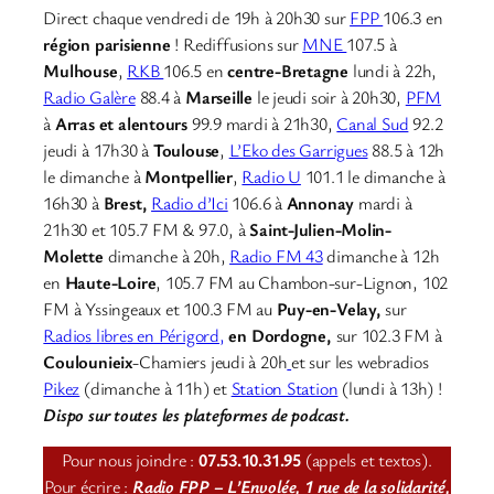
Direct chaque vendredi de 19h à 20h30 sur
FPP
106.3 en
région parisienne
! Rediffusions sur
MNE
107.5 à
Mulhouse
,
RKB
106.5 en
centre-Bretagne
lundi à 22h,
Radio Galère
88.4 à
Marseille
le jeudi soir à 20h30,
PFM
à
Arras et alentours
99.9 mardi à 21h30,
Canal Sud
92.2
jeudi à 17h30 à
Toulouse
,
L’Eko des Garrigues
88.5 à 12h
le dimanche à
Montpellier
,
Radio U
101.1 le dimanche à
16h30 à
Brest,
Radio d’Ici
106.6 à
Annonay
mardi à
21h30 et 105.7 FM & 97.0, à
Saint-Julien-Molin-
Molette
dimanche à 20h,
Radio FM 43
dimanche à 12h
en
Haute-Loire
, 105.7 FM au Chambon-sur-Lignon, 102
FM à Yssingeaux et 100.3 FM au
Puy-en-Velay,
sur
Radios libres en Périgord,
en Dordogne,
sur 102.3 FM à
Coulounieix
-Chamiers jeudi à 20h
et sur les webradios
Pikez
(dimanche à 11h) et
Station Station
(lundi à 13h) !
Dispo sur toutes les plateformes de podcast.
Pour nous joindre :
07.53.10.31.95
(appels et textos).
Pour écrire :
Radio FPP – L’Envolée, 1 rue de la solidarité,