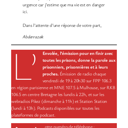
urgence car j’estime que ma vie est en danger
ici.
Dans l’attente d’une réponse de votre part,
Abderrazak
L’
Envolée, l’émission pour en finir avec
toutes les prisons, donne la parole aux
prisonniers, prisonnières et à leurs
proches.
Émission de radio chaque
vendredi de 19 à 20h30 sur FPP 106.3
en région parisienne et MNE 107.5 à Mulhouse, sur RKB
106.5 en centre Bretagne les lundis à 22h, et sur les
webradios Pikez (dimanche à 11h) et Station Station
(lundi à 13h). Podcasts disponibles sur toutes les
plateformes de podcast.
otre numéro de téléphone :