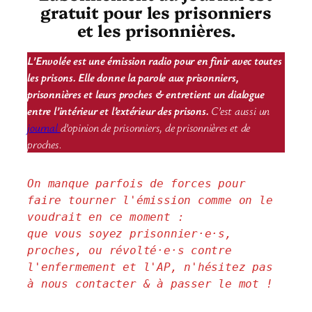
gratuit pour les prisonniers
et les prisonnières.
L’Envolée est une émission radio pour en finir avec toutes
les prisons. Elle donne la parole aux prisonniers,
prisonnières et leurs proches & entretient un dialogue
entre l’intérieur et l’extérieur des prisons.
C’est aussi un
journal
d’opinion de prisonniers, de prisonnières et de
proches.
On manque parfois de forces pour 
faire tourner l'émission comme on le 
voudrait en ce moment : 
que vous soyez prisonnier·e·s, 
proches, ou révolté·e·s contre 
l'enfermement et l'AP, n'hésitez pas 
à nous contacter & à passer le mot !