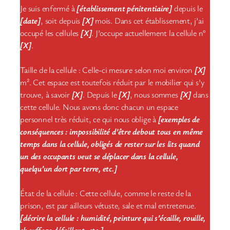
Je suis enfermé à
[établissement pénitentiaire]
depuis le
[date]
, soit depuis
[X]
mois. Dans cet établissement, j’ai
occupé les cellules
[X]
. J’occupe actuellement la cellule n°
[X]
.
Taille de la cellule : Celle-ci mesure selon moi environ
[X]
m². Cet espace est toutefois réduit par le mobilier qui s’y
trouve, à savoir
[X]
. Depuis le
[X]
, nous sommes
[X]
dans
cette cellule. Nous avons donc chacun un espace
personnel très réduit, ce qui nous oblige à
[exemples de
conséquences : impossibilité d’être debout tous en même
temps dans la cellule, obligés de rester sur les lits quand
un des occupants veut se déplacer dans la cellule,
quelqu’un dort par terre, etc.]
État de la cellule : Cette cellule, comme le reste de la
prison, est par ailleurs vétuste, sale et mal entretenue.
[décrire la cellule : humidité, peinture qui s’écaille, rouille,
chauffage défaillant, etc.]