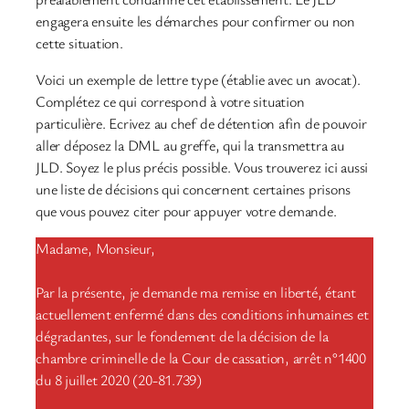
engagera ensuite les démarches pour confirmer ou non
cette situation.
Voici un exemple de lettre type (établie avec un avocat).
Complétez ce qui correspond à votre situation
particulière. Ecrivez au chef de détention afin de pouvoir
aller déposez la DML au greffe, qui la transmettra au
JLD. Soyez le plus précis possible. Vous trouverez ici aussi
une liste de décisions qui concernent certaines prisons
que vous pouvez citer pour appuyer votre demande.
Madame, Monsieur,
Par la présente, je demande ma remise en liberté, étant
actuellement enfermé dans des conditions inhumaines et
dégradantes, sur le fondement de la décision de la
chambre criminelle de la Cour de cassation, arrêt n°1400
du 8 juillet 2020 (20-81.739)