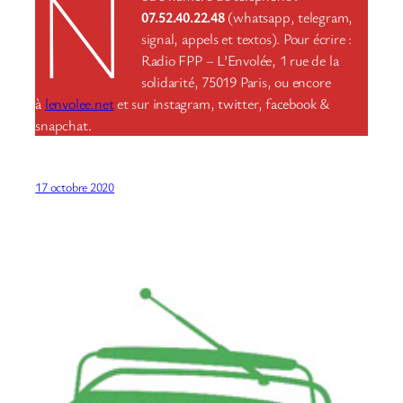
N
07.52.40.22.48
(whatsapp, telegram,
signal, appels et textos). Pour écrire :
Radio FPP – L’Envolée, 1 rue de la
solidarité, 75019 Paris, ou encore
à
lenvolee.net
et sur instagram, twitter, facebook &
snapchat.
17 octobre 2020