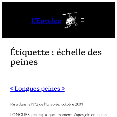
Aller
au
L'Envolée
contenu
Étiquette :
échelle des
peines
« Longues peines »
Paru dans le N°2 de l’Envolée, octobre 2001
LONGUES peines; à quel moment s’aperçoit-on qu’on