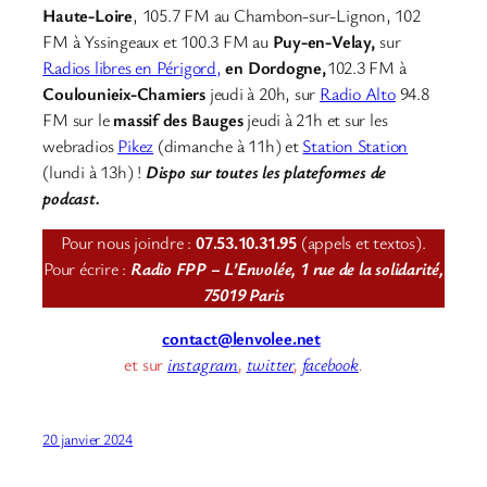
Haute-Loire
, 105.7 FM au Chambon-sur-Lignon, 102
FM à Yssingeaux et 100.3 FM au
Puy-en-Velay,
sur
Radios libres en Périgord,
en Dordogne,
102.3 FM à
Coulounieix-Chamiers
jeudi à 20h, sur
Radio Alto
94.8
FM sur le
massif des Bauges
jeudi à 21h et sur les
webradios
Pikez
(dimanche à 11h) et
Station Station
(lundi à 13h) !
Dispo sur toutes les plateformes de
podcast.
Pour nous joindre :
07.53.10.31.95
(appels et textos).
Pour écrire :
Radio FPP – L’Envolée, 1 rue de la solidarité,
75019 Paris
contact@lenvolee.net
et sur
instagram
,
twitter
,
facebook
.
20 janvier 2024