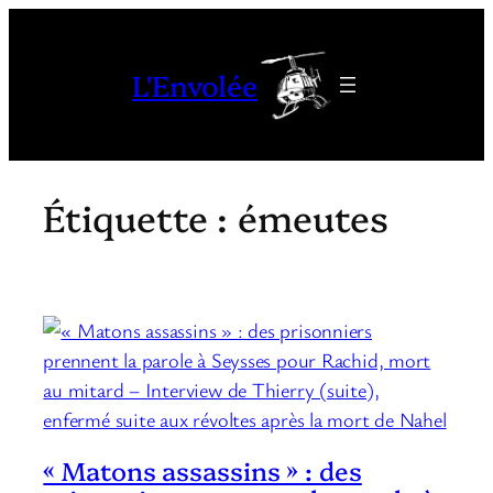
Aller
au
L'Envolée
contenu
Étiquette :
émeutes
« Matons assassins » : des