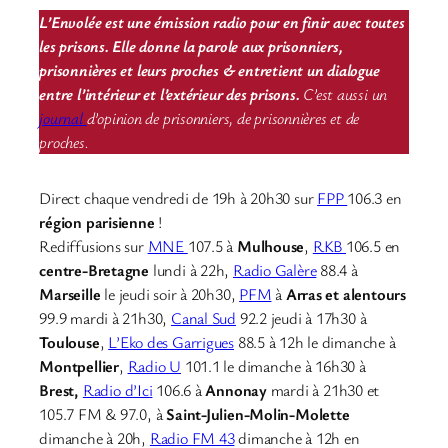
L’Envolée est une émission radio pour en finir avec toutes
les prisons. Elle donne la parole aux prisonniers,
prisonnières et leurs proches & entretient un dialogue
entre l’intérieur et l’extérieur des prisons.
C’est aussi un
journal
d’opinion de prisonniers, de prisonnières et de
proches.
Direct chaque vendredi de 19h à 20h30 sur
FPP
106.3 en
région parisienne
!
Rediffusions sur
MNE
107.5 à
Mulhouse
,
RKB
106.5 en
centre-Bretagne
lundi à 22h,
Radio Galère
88.4 à
Marseille
le jeudi soir à 20h30,
PFM
à
Arras et alentours
99.9 mardi à 21h30,
Canal Sud
92.2 jeudi à 17h30 à
Toulouse
,
L’Eko des Garrigues
88.5 à 12h le dimanche à
Montpellier
,
Radio U
101.1 le dimanche à 16h30 à
Brest,
Radio d’Ici
106.6 à
Annonay
mardi à 21h30 et
105.7 FM & 97.0, à
Saint-Julien-Molin-Molette
dimanche à 20h,
Radio FM 43
dimanche à 12h en