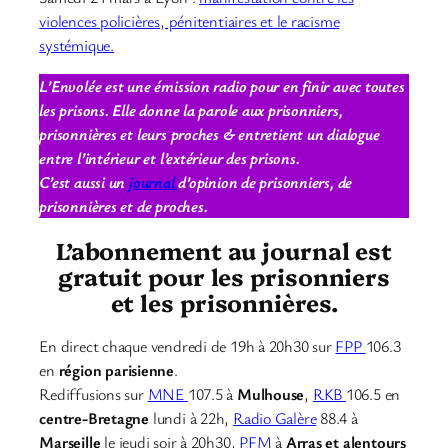
violences policières, pénitentiaires et le racisme
systémique.
L’Envolée est une émission radio pour en finir avec toutes
les prisons. Elle donne la parole aux prisonniers,
prisonnières et leurs proches & entretient un dialogue
entre l’intérieur et l’extérieur des prisons.
C’est aussi un
journal
d’opinion de prisonniers, de
prisonnières et de proches.
L’abonnement au journal est
gratuit pour les prisonniers
et les prisonnières.
En direct chaque vendredi de 19h à 20h30 sur
FPP
106.3
en
région parisienne
.
Rediffusions sur
MNE
107.5 à
Mulhouse
,
RKB
106.5 en
centre-Bretagne
lundi à 22h,
Radio Galère
88.4 à
Marseille
le jeudi soir à 20h30,
PFM
à
Arras et alentours