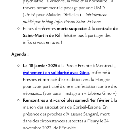
psychiatrie, la violence, la folie et la normalité… à
travers notamment le passage par une UMD
(Unité pour Malades Difficiles) –
initialement
publié par le blog Infos Prison Saint-Etienne
.
Echos de récentes
morts suspectes à la centrale de
Saint-Martin de Ré
: hésitez pas à partager des
infos si vous en avez !
Agenda :
Le 18 janvier 2025
à la Parole Errante à Montreuil
,
évènement en s
olidarité avec Gino
, enfermé à
Fresnes et menacé d’extradition vers la Hongrie
pour avoir participé à une manifestation contre des
néonazis… (voir aussi l’instagram « Libérez Gino »)
Rencontres anti-carcérales samedi 1er février
à la
maison des associations de Corbeil-Essone. En
présence des proches d’Alassane Sangaré, mort
dans des circonstances suspectes à Fleury le 24
novembre 2022, de l’Envolée…