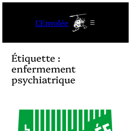
Aller
au
L'Envolée
contenu
Étiquette :
enfermement
psychiatrique