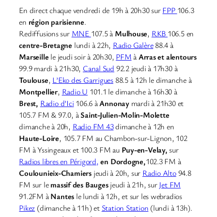
En direct chaque vendredi de 19h à 20h30 sur
FPP
106.3
en
région parisienne
.
Rediffusions sur
MNE
107.5 à
Mulhouse
,
RKB
106.5 en
centre-Bretagne
lundi à 22h,
Radio Galère
88.4 à
Marseille
le jeudi soir à 20h30,
PFM
à
Arras et alentours
99.9 mardi à 21h30,
Canal Sud
92.2 jeudi à 17h30 à
Toulouse
,
L’Eko des Garrigues
88.5 à 12h le dimanche à
Montpellier
,
Radio U
101.1 le dimanche à 16h30 à
Brest,
Radio d’Ici
106.6 à
Annonay
mardi à 21h30 et
105.7 FM & 97.0, à
Saint-Julien-Molin-Molette
dimanche à 20h,
Radio FM 43
dimanche à 12h en
Haute-Loire
, 105.7 FM au Chambon-sur-Lignon, 102
FM à Yssingeaux et 100.3 FM au
Puy-en-Velay,
sur
Radios libres en Périgord,
en Dordogne,
102.3 FM à
Coulounieix-Chamiers
jeudi à 20h, sur
Radio Alto
94.8
FM sur le
massif des Bauges
jeudi à 21h, sur
Jet FM
91.2FM à
Nantes
le lundi à 12h, et sur les webradios
Pikez
(dimanche à 11h) et
Station Station
(lundi à 13h).