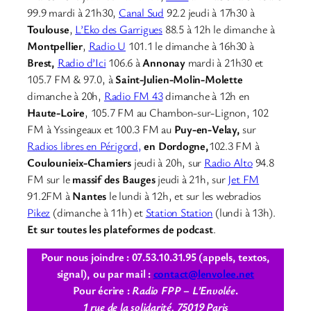
99.9 mardi à 21h30,
Canal Sud
92.2 jeudi à 17h30 à
Toulouse
,
L’Eko des Garrigues
88.5 à 12h le dimanche à
Montpellier
,
Radio U
101.1 le dimanche à 16h30 à
Brest,
Radio d’Ici
106.6 à
Annonay
mardi à 21h30 et
105.7 FM & 97.0, à
Saint-Julien-Molin-Molette
dimanche à 20h,
Radio FM 43
dimanche à 12h en
Haute-Loire
, 105.7 FM au Chambon-sur-Lignon, 102
FM à Yssingeaux et 100.3 FM au
Puy-en-Velay,
sur
Radios libres en Périgord,
en Dordogne,
102.3 FM à
Coulounieix-Chamiers
jeudi à 20h, sur
Radio Alto
94.8
FM sur le
massif des Bauges
jeudi à 21h, sur
Jet FM
91.2FM à
Nantes
le lundi à 12h, et sur les webradios
Pikez
(dimanche à 11h) et
Station Station
(lundi à 13h).
Et sur toutes les plateformes de podcast
.
Pour nous joindre : 07.53.10.31.95 (appels, textos,
signal), ou par mail :
contact@lenvolee.net
Pour écrire :
Radio FPP – L’Envolée
.
1 rue de la solidarité, 75019 Paris