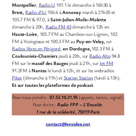
Montpellier
,
Radio U
101.1 le dimanche à 16h30 à
Brest,
Radio d’Ici
106.6 à
Annonay
mardi à 21h30 et
105.7 FM & 97.0, à
Saint-Julien-Molin-Molette
dimanche à 20h,
Radio FM 43
dimanche à 12h en
Haute-Loire
, 105.7 FM au Chambon-sur-Lignon, 102
FM à Yssingeaux et 100.3 FM au
Puy-en-Velay,
sur
Radios libres en Périgord,
en Dordogne,
102.3 FM à
Coulounieix-Chamiers
jeudi à 20h, sur
Radio Alto
94.8
FM sur le
massif des Bauges
jeudi à 21h, sur
Jet FM
91.2FM à
Nantes
le lundi à 12h, et sur les webradios
Pikez
(dimanche à 11h) et
Station Station
(lundi à 13h).
Et sur toutes les plateformes de podcast
.
Pour nous joindre :
07.53.10.31.95
(appels, textos, signal).
Pour écrire :
Radio FPP – L’Envolée
.
1 rue de la solidarité, 75019 Paris
contact@lenvolee.net