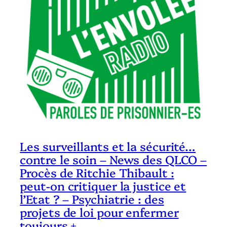
Les surveillants et la sécurité…
contre le soin – News des QLCO –
Procès de Ritchie Thibault :
peut-on critiquer la justice et
l’Etat ? – Psychiatrie : des
projets de loi pour enfermer
toujours +