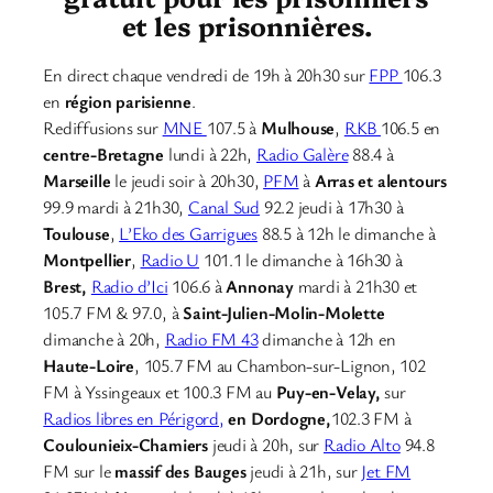
et les prisonnières.
En direct chaque vendredi de 19h à 20h30 sur
FPP
106.3
en
région parisienne
.
Rediffusions sur
MNE
107.5 à
Mulhouse
,
RKB
106.5 en
centre-Bretagne
lundi à 22h,
Radio Galère
88.4 à
Marseille
le jeudi soir à 20h30,
PFM
à
Arras et alentours
99.9 mardi à 21h30,
Canal Sud
92.2 jeudi à 17h30 à
Toulouse
,
L’Eko des Garrigues
88.5 à 12h le dimanche à
Montpellier
,
Radio U
101.1 le dimanche à 16h30 à
Brest,
Radio d’Ici
106.6 à
Annonay
mardi à 21h30 et
105.7 FM & 97.0, à
Saint-Julien-Molin-Molette
dimanche à 20h,
Radio FM 43
dimanche à 12h en
Haute-Loire
, 105.7 FM au Chambon-sur-Lignon, 102
FM à Yssingeaux et 100.3 FM au
Puy-en-Velay,
sur
Radios libres en Périgord,
en Dordogne,
102.3 FM à
Coulounieix-Chamiers
jeudi à 20h, sur
Radio Alto
94.8
FM sur le
massif des Bauges
jeudi à 21h, sur
Jet FM