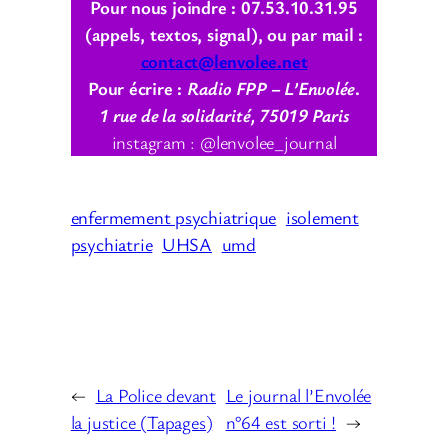
Pour nous joindre : 07.53.10.31.95
(appels, textos, signal), ou par mail :
contact@lenvolee.net
Pour écrire :
Radio FPP – L’Envolée
.
1 rue de la solidarité, 75019 Paris
instagram : @lenvolee_journal
enfermement psychiatrique
isolement
psychiatrie
UHSA
umd
←
La Police devant
Le journal l’Envolée
la justice (Tapages)
n°64 est sorti !
→