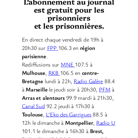
L’abonnement au journal
est gratuit pour les
prisonniers
et les prisonnières.
En direct chaque vendredi de 19h à
20h30 sur
FPP
106.3 en
région
parisienne
.
Rediffusions sur
MNE
107.5 à
Mulhouse
,
RKB
106.5 en
centre-
Bretagne
lundi à 22h,
Radio Galère
88.4
à
Marseille
le jeudi soir à 20h30,
PFM
à
Arras et alentours
99.9 mardi à 21h30,
Canal Sud
92.2 jeudi à 17h30 à
Toulouse
,
L’Eko des Garrigues
88.5 à
12h le dimanche à
Montpellier
,
Radio U
101.1 le dimanche à 16h30 à
Brest,