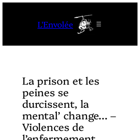
Aller
au
L'Envolée
contenu
La prison et les
peines se
durcissent, la
mental’ change… –
Violences de
l’enfermement