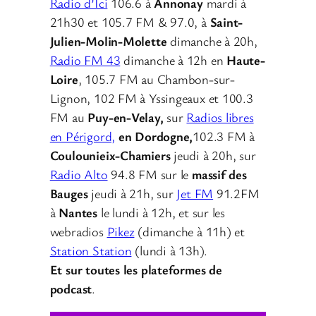
Radio d’Ici
106.6 à
Annonay
mardi à
21h30 et 105.7 FM & 97.0, à
Saint-
Julien-Molin-Molette
dimanche à 20h,
Radio FM 43
dimanche à 12h en
Haute-
Loire
, 105.7 FM au Chambon-sur-
Lignon, 102 FM à Yssingeaux et 100.3
FM au
Puy-en-Velay,
sur
Radios libres
en Périgord,
en Dordogne,
102.3 FM à
Coulounieix-Chamiers
jeudi à 20h, sur
Radio Alto
94.8 FM sur le
massif des
Bauges
jeudi à 21h, sur
Jet FM
91.2FM
à
Nantes
le lundi à 12h, et sur les
webradios
Pikez
(dimanche à 11h) et
Station Station
(lundi à 13h).
Et sur toutes les plateformes de
podcast
.