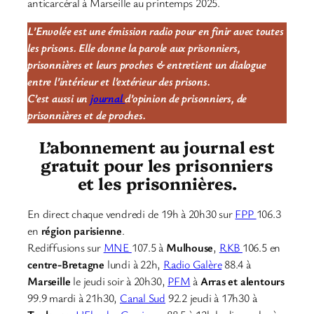
anticarcéral à Marseille au printemps 2025.
L’Envolée est une émission radio pour en finir avec toutes
les prisons. Elle donne la parole aux prisonniers,
prisonnières et leurs proches & entretient un dialogue
entre l’intérieur et l’extérieur des prisons.
C’est aussi un
journal
d’opinion de prisonniers, de
prisonnières et de proches.
L’abonnement au journal est
gratuit pour les prisonniers
et les prisonnières.
En direct chaque vendredi de 19h à 20h30 sur
FPP
106.3
en
région parisienne
.
Rediffusions sur
MNE
107.5 à
Mulhouse
,
RKB
106.5 en
centre-Bretagne
lundi à 22h,
Radio Galère
88.4 à
Marseille
le jeudi soir à 20h30,
PFM
à
Arras et alentours
99.9 mardi à 21h30,
Canal Sud
92.2 jeudi à 17h30 à