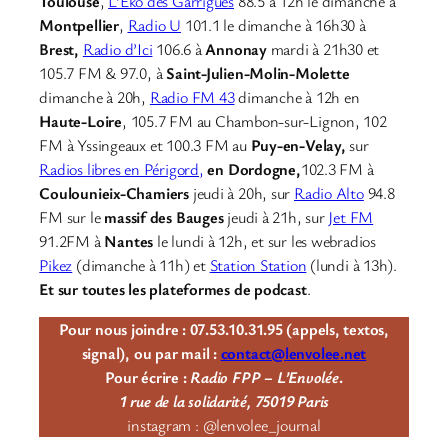
Toulouse
,
L’Eko des Garrigues
88.5 à 12h le dimanche à
Montpellier
,
Radio U
101.1 le dimanche à 16h30 à
Brest,
Radio d’Ici
106.6 à
Annonay
mardi à 21h30 et
105.7 FM & 97.0, à
Saint-Julien-Molin-Molette
dimanche à 20h,
Radio FM 43
dimanche à 12h en
Haute-Loire
, 105.7 FM au Chambon-sur-Lignon, 102
FM à Yssingeaux et 100.3 FM au
Puy-en-Velay,
sur
Radios libres en Périgord,
en Dordogne,
102.3 FM à
Coulounieix-Chamiers
jeudi à 20h, sur
Radio Alto
94.8
FM sur le
massif des Bauges
jeudi à 21h, sur
Jet FM
91.2FM à
Nantes
le lundi à 12h, et sur les webradios
Pikez
(dimanche à 11h) et
Station Station
(lundi à 13h).
Et sur toutes les plateformes de podcast
.
Pour nous joindre : 07.53.10.31.95 (appels, textos,
signal), ou par mail :
contact@lenvolee.net
Pour écrire :
Radio FPP – L’Envolée
.
1 rue de la solidarité, 75019 Paris
instagram : @lenvolee_journal