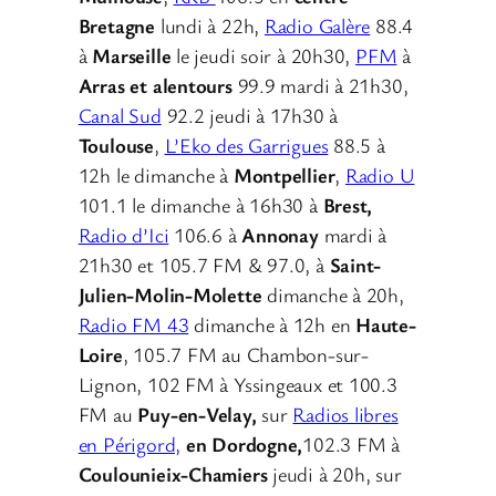
Bretagne
lundi à 22h,
Radio Galère
88.4
à
Marseille
le jeudi soir à 20h30,
PFM
à
Arras et alentours
99.9 mardi à 21h30,
Canal Sud
92.2 jeudi à 17h30 à
Toulouse
,
L’Eko des Garrigues
88.5 à
12h le dimanche à
Montpellier
,
Radio U
101.1 le dimanche à 16h30 à
Brest,
Radio d’Ici
106.6 à
Annonay
mardi à
21h30 et 105.7 FM & 97.0, à
Saint-
Julien-Molin-Molette
dimanche à 20h,
Radio FM 43
dimanche à 12h en
Haute-
Loire
, 105.7 FM au Chambon-sur-
Lignon, 102 FM à Yssingeaux et 100.3
FM au
Puy-en-Velay,
sur
Radios libres
en Périgord,
en Dordogne,
102.3 FM à
Coulounieix-Chamiers
jeudi à 20h, sur