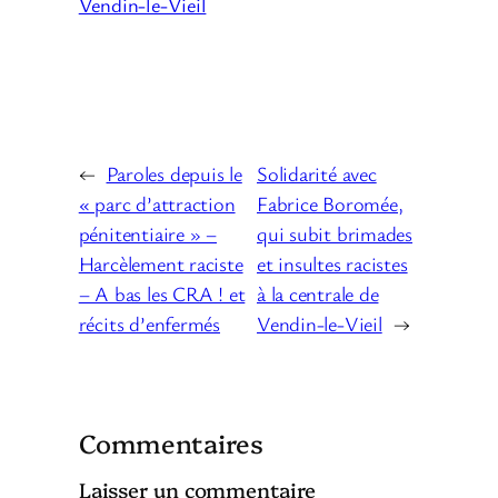
Vendin-le-Vieil
←
Paroles depuis le
Solidarité avec
« parc d’attraction
Fabrice Boromée,
pénitentiaire » –
qui subit brimades
Harcèlement raciste
et insultes racistes
– A bas les CRA ! et
à la centrale de
récits d’enfermés
Vendin-le-Vieil
→
Commentaires
Laisser un commentaire