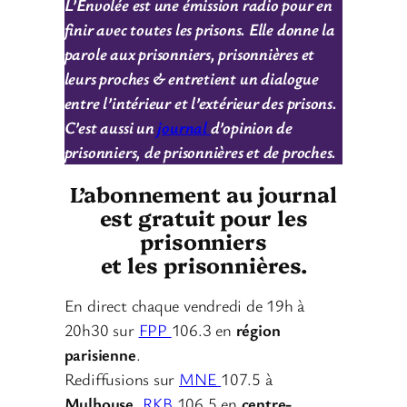
L’Envolée est une émission radio pour en
finir avec toutes les prisons. Elle donne la
parole aux prisonniers, prisonnières et
leurs proches & entretient un dialogue
entre l’intérieur et l’extérieur des prisons.
C’est aussi un
journal
d’opinion de
prisonniers, de prisonnières et de proches.
L’abonnement au journal
est gratuit pour les
prisonniers
et les prisonnières.
En direct chaque vendredi de 19h à
20h30 sur
FPP
106.3 en
région
parisienne
.
Rediffusions sur
MNE
107.5 à
Mulhouse
,
RKB
106.5 en
centre-