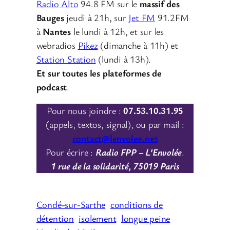
Radio Alto
94.8 FM sur le
massif des
Bauges
jeudi à 21h, sur
Jet FM
91.2FM
à
Nantes
le lundi à 12h, et sur les
webradios
Pikez
(dimanche à 11h) et
Station Station
(lundi à 13h).
Et sur toutes les plateformes de
podcast
.
Pour nous joindre :
07.53.10.31.95
(appels, textos, signal), ou par mail :
contact@lenvolee.net
Pour écrire :
Radio FPP – L’Envolée
.
1 rue de la solidarité, 75019 Paris
Condé-sur-Sarthe
conditions de
détention
isolement
longue peine