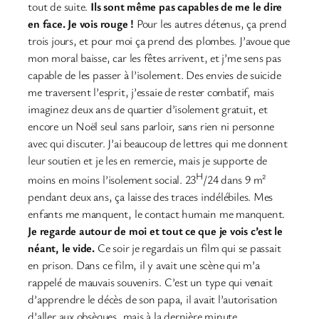
tout de suite.
Ils sont même pas capables de me le dire
en face. Je vois rouge !
Pour les autres détenus, ça prend
trois jours, et pour moi ça prend des plombes. J’avoue que
mon moral baisse, car les fêtes arrivent, et j’me sens pas
capable de les passer à l’isolement. Des envies de suicide
me traversent l’esprit, j’essaie de rester combatif, mais
imaginez deux ans de quartier d’isolement gratuit, et
encore un Noël seul sans parloir, sans rien ni personne
avec qui discuter. J’ai beaucoup de lettres qui me donnent
leur soutien et je les en remercie, mais je supporte de
H
moins en moins l’isolement social. 23
/24 dans 9 m²
pendant deux ans, ça laisse des traces indélébiles. Mes
enfants me manquent, le contact humain me manquent.
Je regarde autour de moi et tout ce que je vois c’est le
néant, le vide.
Ce soir je regardais un film qui se passait
en prison. Dans ce film, il y avait une scène qui m’a
rappelé de mauvais souvenirs. C’est un type qui venait
d’apprendre le décès de son papa, il avait l’autorisation
d’aller aux obsèques, mais à la dernière minute