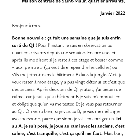
Maison centrale de Saint-Maur, quartier arrivants,
Janvier 2022
Bonjour à tous,
Bonne nouvelle : ça fait une semaine que je suis enfin
sorti du QI !
Pour l’instant je suis en observation au
quartier arrivants depuis une semaine. Encore une, et
après ils me disent si je reste à cet étage et bosser comme
« auxi peintre » (ça veut dire repeindre les cellules) ou
s’ils me jettent dans le bâtiment B dans la jungle. Moi, je
veux rester à mon étage, y a pas vingt détenus et c’est que
des anciens. Après deux ans de QI gratuit, j’ai besoin de
calme, car je sais qu’au bâtiment B je vais m’embrouiller,
et obligé quelqu’un va me tester. Et je veux pas retourner
au QI. On verra bien, si je vais au B, je vais me mélanger
avec personne, parce que sinon je vais en corriger un.
Ici
au A, je suis posé, je joue au rami avec les anciens, c’est
calme, c’est tranquille, c’est ça qu’il me faut.
Mais bon,