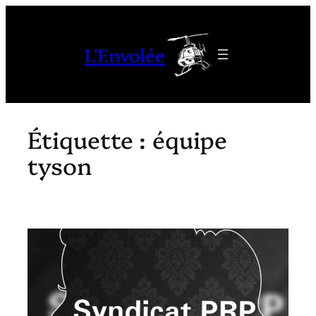
Aller
au
L'Envolée
contenu
Étiquette :
équipe
tyson