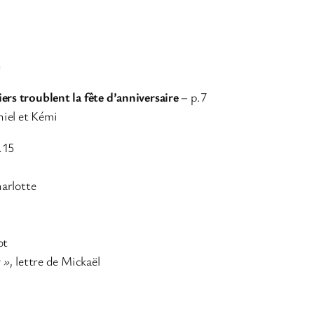
5
iers troublent la fête d’anniversaire
– p.7
niel et Kémi
.15
arlotte
ot
 »,
lettre de Mickaël