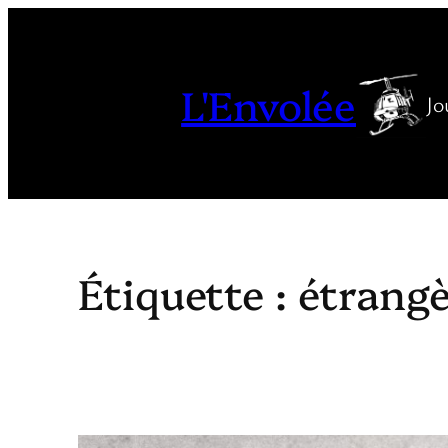
Aller
au
contenu
L'Envolée
Jo
Étiquette :
étrangè