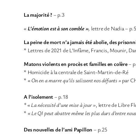
La majorité ?
– p.3
«
L’émotion est à son comble »
,
lettre de Nadia – p.
La peine de mort n’a jamais été abolie, des prisonn
* Lettres de 2021 de L’Infâme, Francis, Mounir, Da
Matons violents en procès et familles en colère
– p
* Homicide à la centrale de Saint-Martin-de-Ré
*
« On en a marre qu’ils salissent nos défunts »
par Ch
A l’isolement
– p.18
* « La nécessité d’une mise à jour »
, lettre de Libre Fl
*
« Le QI peut abattre même les plus durs d’entre nous
Des nouvelles de l’ami Papillon
– p.25