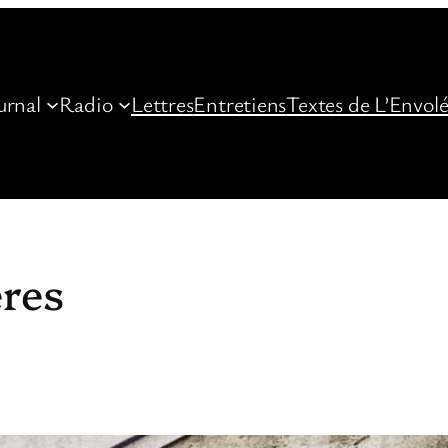
urnal
Radio
Lettres
Entretiens
Textes de L’Envol
res