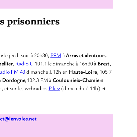
es prisonniers
le
le jeudi soir à 20h30,
PFM
à
Arras et alentours
ellier
,
Radio U
101.1 le dimanche à 16h30 à
Brest,
adio FM 43
dimanche à 12h en
Haute-Loire
, 105.7
n Dordogne,
102.3 FM à
Coulounieix-Chamiers
h, et sur les webradios
Pikez
(dimanche à 11h) et
ct@lenvolee.net