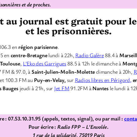
isonnières et de proches.
au journal est gratuit pour l
et les prisonnières.
106.3 en
région parisienne
.
.5 en
centre-Bretagne
lundi à 22h,
Radio Galère
88.4 à
Marseil
Toulouse
,
L’Eko des Garrigues
88.5 à 12h le dimanche à
Montp
7 FM & 97.0, à
Saint-Julien-Molin-Molette
dimanche à 20h,
R
et 100.3 FM au
Puy-en-Velay,
sur
Radios libres en Périgord,
e
s Bauges
jeudi à 21h, sur
Jet FM
91.2FM à
Nantes
le lundi à 12
e : 07.53.10.31.95 (appels, textos, signal), ou par mail :
conta
Pour écrire :
Radio FPP – L’Envolée
.
1 rue de la solidarité, 75019 Paris