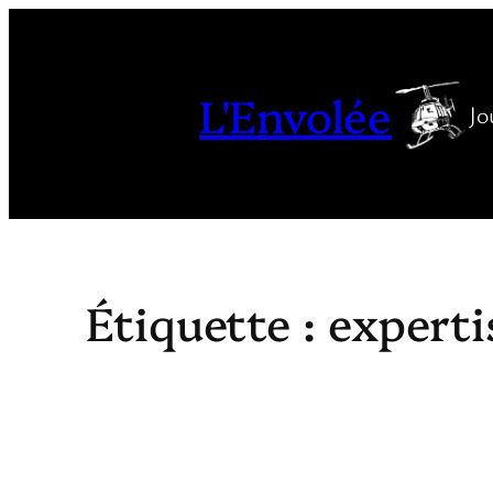
Aller
au
contenu
L'Envolée
Jo
Étiquette :
experti