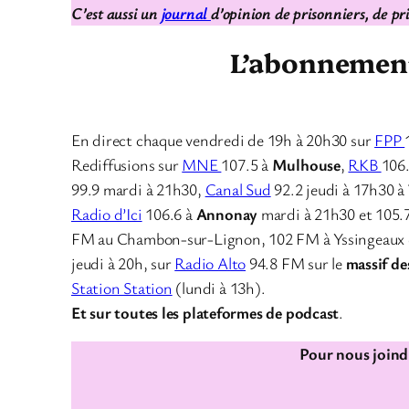
C’est aussi un
journal
d’opinion de prisonniers, de pr
L’abonnement 
En direct chaque vendredi de 19h à 20h30 sur
FPP
Rediffusions sur
MNE
107.5 à
Mulhouse
,
RKB
106
99.9 mardi à 21h30,
Canal Sud
92.2 jeudi à 17h30 à
Radio d’Ici
106.6 à
Annonay
mardi à 21h30 et 105.
FM au Chambon-sur-Lignon, 102 FM à Yssingeaux 
jeudi à 20h, sur
Radio Alto
94.8 FM sur le
massif de
Station Station
(lundi à 13h).
Et sur toutes les plateformes de podcast
.
Pour nous joindr