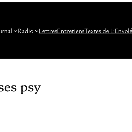
urnal
Radio
Lettres
Entretiens
Textes de L’Envol
ses psy