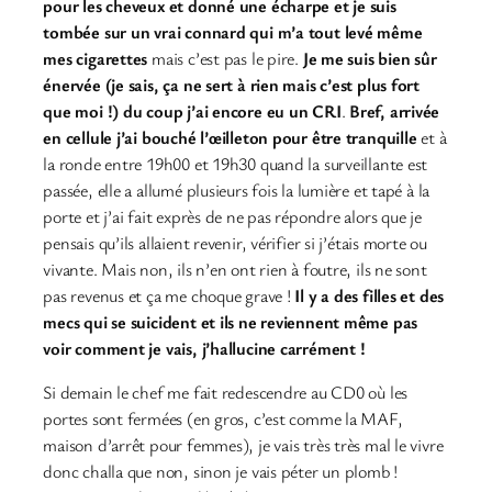
pour les cheveux et donné une écharpe et je suis
tombée sur un vrai connard qui m’a tout levé même
mes cigarettes
mais c’est pas le pire.
Je me suis bien sûr
énervée (je sais, ça ne sert à rien mais c’est plus fort
que moi !) du coup j’ai encore eu un CRI
.
Bref, arrivée
en cellule j’ai bouché l’œilleton pour être tranquille
et à
la ronde entre 19h00 et 19h30 quand la surveillante est
passée, elle a allumé plusieurs fois la lumière et tapé à la
porte et j’ai fait exprès de ne pas répondre alors que je
pensais qu’ils allaient revenir, vérifier si j’étais morte ou
vivante. Mais non, ils n’en ont rien à foutre, ils ne sont
pas revenus et ça me choque grave !
Il y a des filles et des
mecs qui se suicident et ils ne reviennent même pas
voir comment je vais, j’hallucine carrément !
Si demain le chef me fait redescendre au CD0 où les
portes sont fermées (en gros, c’est comme la MAF,
maison d’arrêt pour femmes), je vais très très mal le vivre
donc challa que non, sinon je vais péter un plomb !