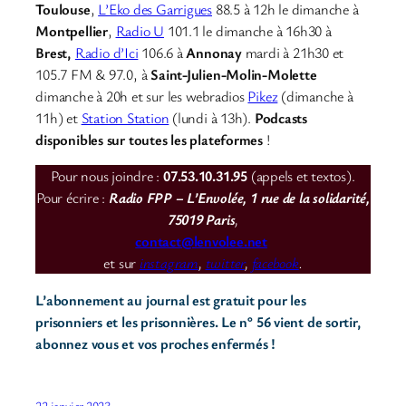
Toulouse
,
L’Eko des Garrigues
88.5 à 12h le dimanche à
Montpellier
,
Radio U
101.1 le dimanche à 16h30 à
Brest,
Radio d’Ici
106.6 à
Annonay
mardi à 21h30 et
105.7 FM & 97.0, à
Saint-Julien-Molin-Molette
dimanche à 20h et sur les webradios
Pikez
(dimanche à
11h) et
Station Station
(lundi à 13h).
Podcasts
disponibles sur toutes les plateformes
!
Pour nous joindre :
07.53.10.31.95
(appels et textos).
Pour écrire :
Radio FPP – L’Envolée, 1 rue de la solidarité,
75019 Paris
,
contact@lenvolee.net
et sur
instagram
,
twitter
,
facebook
.
L’abonnement au journal est gratuit pour les
prisonniers et les prisonnières. Le n° 56 vient de sortir,
abonnez vous et vos proches enfermés !
22 janvier 2023