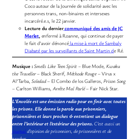
Coco autour de la Journée de solidarité avec les
personnes trans, non-binaires et intersexes
incarcéré.e.s, le 22 janvier.
Lecture du dernier
communiqué des amis de JC
Merlet
,
enfermé à Roanne, qui continue de payer
le fait d’avoir dénoncé
la mise à mort de Sambaly
Diabaté par les surveillants de Saint Martin d
e Ré.
Musique :
Smells Like Teen Spirit –
Blue Mode,
Kwaku
the Traveller
– Black Sherif,
Méthode Rouge
– Vïrus x
Al’Tarba,
Soledad
– El Combo de los Galleros,
Prison Song
– Carlton Williams,
Arrête Mal Parlé
– Fair Nick Star.
L’Envolée est une émission radio pour en finir avec toutes
les prisons. Elle donne la parole aux prisonniers,
prisonnières et leurs proches & entretient un dialogue
entre l’intérieur et l’extérieur des prisons.
C’est aussi un
journal
d’opinion de prisonniers, de prisonnières et de
proches.