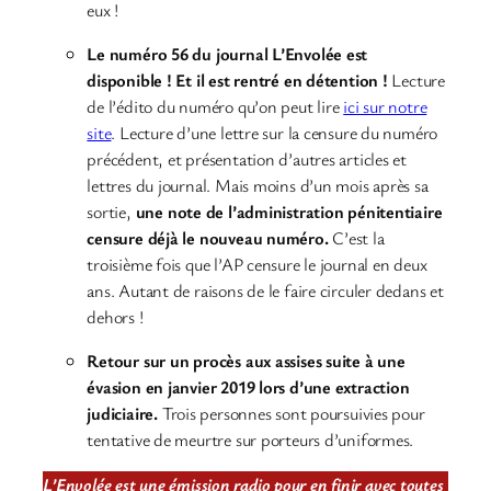
eux !
Le numéro 56 du journal L’Envolée est
disponible ! Et il est rentré en détention !
Lecture
de l’édito du numéro qu’on peut lire
ici sur notre
site
. Lecture d’une lettre sur la censure du numéro
précédent, et présentation d’autres articles et
lettres du journal. Mais moins d’un mois après sa
sortie,
une note de l’administration pénitentiaire
censure déjà le nouveau numéro.
C’est la
troisième fois que l’AP censure le journal en deux
ans. Autant de raisons de le faire circuler dedans et
dehors !
Retour sur un procès aux assises suite à une
évasion en janvier 2019 lors d’une extraction
judiciaire.
Trois personnes sont poursuivies pour
tentative de meurtre sur porteurs d’uniformes.
L’Envolée est une émission radio pour en finir avec toutes