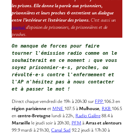
les prisons. Elle donne la parole aux prisonniers,
prisonnières et leurs proches & entretient un dialogue
entre l’intérieur et l’extérieur des prisons.
C’est aussi un
journal
d’opinion de prisonniers, de prisonnières et de
proches.
On manque de forces pour faire 
tourner l'émission radio comme on le 
souhaiterait en ce moment : que vous 
soyez prisonnier·e·s, proches, ou 
révolté·e·s contre l'enfermement et 
l'AP 
n'hésitez pas à nous contacter
et à passer le mot !
Direct chaque vendredi de 19h à 20h30 sur
FPP
106.3 en
région parisienne
et
MNE
107.5 à
Mulhouse
,
RKB
106.5
en
centre-Bretagne
lundi à 22h,
Radio Galère
88.4 à
Marseille
le jeudi soir à 20h30,
PFM
à
Arras et alentours
99.9 mardi à 21h30,
Canal Sud
92.2 jeudi à 17h30 à