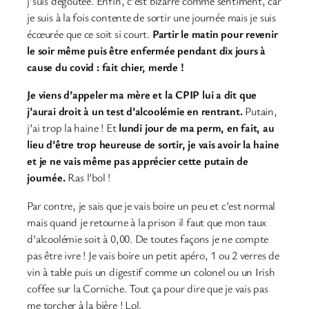
j’suis dégoûtée. Enfin, c’est bizarre comme sentiment, car
je suis à la fois contente de sortir une journée mais je suis
écœurée que ce soit si court.
Partir le matin pour revenir
le soir même puis être enfermée pendant dix jours à
cause du covid : fait chier, merde !
Je viens d’appeler ma mère et la CPIP lui a dit que
j’aurai droit à un test d’alcoolémie en rentrant.
Putain,
j’ai trop la haine ! Et
lundi jour de ma perm, en fait, au
lieu d’être trop heureuse de sortir, je vais avoir la haine
et je ne vais même pas apprécier cette putain de
journée.
Ras l’bol !
Par contre, je sais que je vais boire un peu et c’est normal
mais quand je retourne à la prison il faut que mon taux
d’alcoolémie soit à 0,00. De toutes façons je ne compte
pas être ivre ! Je vais boire un petit apéro, 1 ou 2 verres de
vin à table puis un digestif comme un colonel ou un Irish
coffee sur la Corniche. Tout ça pour dire que je vais pas
me torcher à la bière ! Lol.