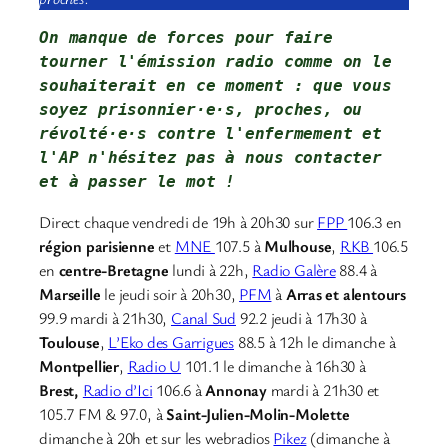
On manque de forces pour faire 
tourner l'émission radio comme on le 
souhaiterait en ce moment : que vous 
soyez prisonnier·e·s, proches, ou 
révolté·e·s contre l'enfermement et 
l'AP 
n'hésitez pas à nous contacter
et à passer le mot !
Direct chaque vendredi de 19h à 20h30 sur
FPP
106.3 en
région parisienne
et
MNE
107.5 à
Mulhouse
,
RKB
106.5
en
centre-Bretagne
lundi à 22h,
Radio Galère
88.4 à
Marseille
le jeudi soir à 20h30,
PFM
à
Arras et alentours
99.9 mardi à 21h30,
Canal Sud
92.2 jeudi à 17h30 à
Toulouse
,
L’Eko des Garrigues
88.5 à 12h le dimanche à
Montpellier
,
Radio U
101.1 le dimanche à 16h30 à
Brest,
Radio d’Ici
106.6 à
Annonay
mardi à 21h30 et
105.7 FM & 97.0, à
Saint-Julien-Molin-Molette
dimanche à 20h et sur les webradios
Pikez
(dimanche à