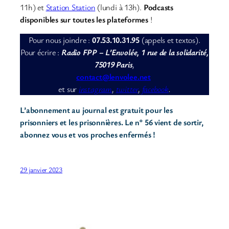
11h) et
Station Station
(lundi à 13h).
Podcasts
disponibles sur toutes les plateformes
!
Pour nous joindre :
07.53.10.31.95
(appels et textos).
Pour écrire :
Radio FPP – L’Envolée, 1 rue de la solidarité,
75019 Paris
,
contact@lenvolee.net
et sur
instagram
,
twitter
,
facebook
.
L’abonnement au journal est gratuit pour les
prisonniers et les prisonnières. Le n° 56 vient de sortir,
abonnez vous et vos proches enfermés !
29 janvier 2023