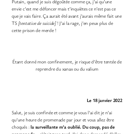
Putain, quand je suis dégoûtée comme ça, j’ai qu’une
envie c’est me défoncer mais t’inquiètes ce n’est pas ce
que je vais faire. Ça aurait été avant j’aurais même fait une
TS
[tentative de suicide]
! J’ai la rage, j’en peux plus de
cette prison de merde !
Étant donné mon confinement, je risque d’être tentée de
reprendre du xanax ou du valium
Le 18 janvier 2022
Salut, je suis confinée et comme je vous l’ai dit je n’ai
qu’une heure de promenade par jour et vous allez être
choqués :
la surveillante m’a oublié. Du coup, pas de
promenade…
c’était trop tard. J’ai donc demandé d’aller