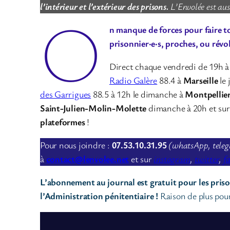
l’intérieur et l’extérieur des prisons.
L’Envolée est aus
O
n manque de forces pour faire t
prisonnier·e·s, proches, ou révo
Direct chaque vendredi de 19h 
Radio Galère
88.4 à
Marseille
le
des Garrigues
88.5 à 12h le dimanche à
Montpellie
Saint-Julien-Molin-Molette
dimanche à 20h et sur
plateformes
!
Pour nous joindre :
07.53.10.31.95
(whatsApp, teleg
à
contact@lenvolee.net
et sur
instagram
,
twitter
,
f
L’abonnement au journal est gratuit pour les priso
l’Administration pénitentiaire !
Raison de plus pour