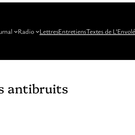
urnal
Radio
Lettres
Entretiens
Textes de L’Envol
s antibruits