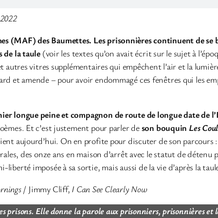
 2022
es (MAF) des Baumettes. Les prisonnières continuent de se ba
 de la taule
(voir les textes qu’on avait écrit sur le sujet à l’ép
et autres vitres supplémentaires qui empêchent l’air et la lumiè
tard et amende – pour avoir endommagé ces fenêtres qui les emp
nnier longue peine et compagnon de route de longue date de l
poèmes. Et c’est justement pour parler de
son bouquin
Les Coul
evient aujourd’hui. On en profite pour discuter de son parcours 
cérales, des onze ans en maison d’arrêt avec le statut de détenu
liberté imposée à sa sortie, mais aussi de la vie d’après la taule
rnings
/ Jimmy Cliff,
I Can See Clearly Now
es prisons. Elle donne la parole aux prisonniers, prisonnières et