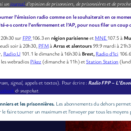
si un
journal
d’opinion de prisonniers, de prisonnières et de proche
ourner l’émission radio comme on le souhaiterait en ce moment
lté·e·s contre l’enfermement et l’AP, pour nous filer un coup 
à 20h30 sur
FPP
106.3 en
région parisienne
et
MNE
107.5 à
Mu
 jeudi soir à 20h30,
PFM
à
Arras et alentours
99.9 mardi à 21h
r
,
Radio U
101.1 le dimanche à 16h30 à
Brest,
Radio d’Ici
106.6
 les webradios
Pikez
(dimanche à 11h) et
Station Station
(lund
ram, signal,
appels et textos). Pour écrire :
Radio FPP – L’Envolé
acebook
& snapchat.
nniers et les prisonnières.
Les abonnements du dehors permet
 le faire tourner un maximum et l’envoyer par tous les moyens p