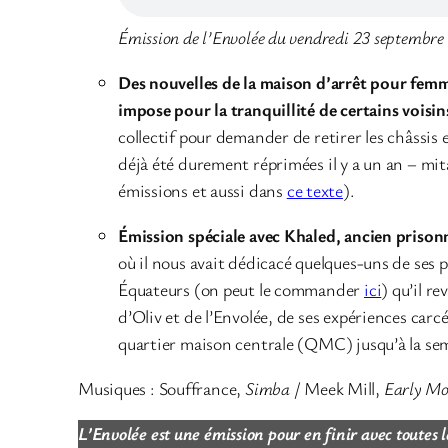
Émission de l’Envolée du vendredi 23 septembre
Des nouvelles de la maison d’arrêt pour femm
impose pour la tranquillité de certains voisins
collectif pour demander de retirer les châssis 
déjà été durement réprimées il y a un an – mi
émissions et aussi dans
ce texte
).
Émission spéciale avec Khaled, ancien priso
où il nous avait dédicacé quelques-uns de ses 
Équateurs (on peut le commander
ici
) qu’il r
d’Oliv et de l’Envolée, de ses expériences car
quartier maison centrale (QMC) jusqu’à la semi-
Musiques : Souffrance,
Simba
/ Meek Mill,
Early Mo
L’Envolée est une émission pour en finir avec toutes l