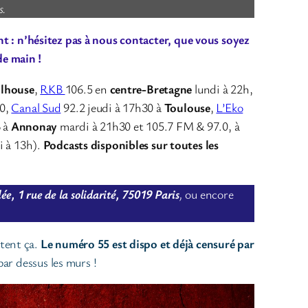
s.
 : n’hésitez pas à nous contacter, que vous soyez
de main !
lhouse
,
RKB
106.5 en
centre-Bretagne
lundi à 22h,
30,
Canal Sud
92.2 jeudi à 17h30 à
Toulouse
,
L’Eko
 à
Annonay
mardi à 21h30 et 105.7 FM & 97.0, à
i à 13h).
Podcasts disponibles sur toutes les
e, 1 rue de la solidarité, 75019 Paris
,
ou encore
tent ça.
Le numéro 55 est dispo et déjà censuré par
ar dessus les murs !