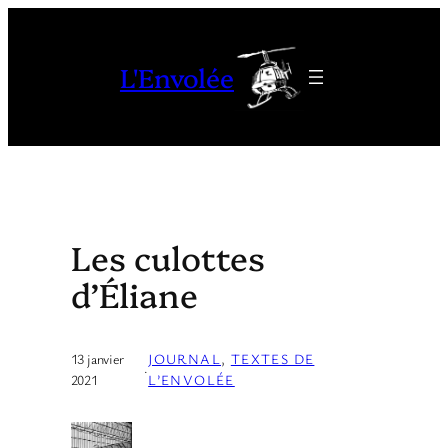
Aller
au
L'Envolée
contenu
Les culottes
d’Éliane
13 janvier
JOURNAL
, 
TEXTES DE
·
2021
L’ENVOLÉE