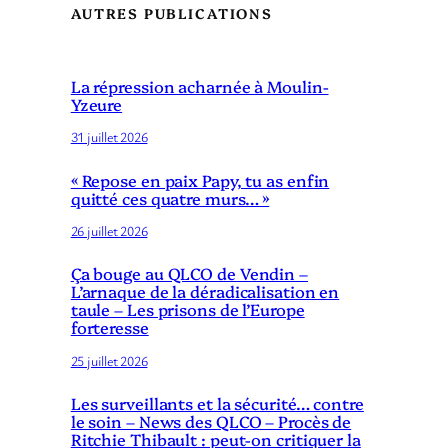
AUTRES PUBLICATIONS
La répression acharnée à Moulin-
Yzeure
31 juillet 2026
« Repose en paix Papy, tu as enfin
quitté ces quatre murs… »
26 juillet 2026
Ça bouge au QLCO de Vendin –
L’arnaque de la déradicalisation en
taule – Les prisons de l’Europe
forteresse
25 juillet 2026
Les surveillants et la sécurité… contre
le soin – News des QLCO – Procès de
Ritchie Thibault : peut-on critiquer la