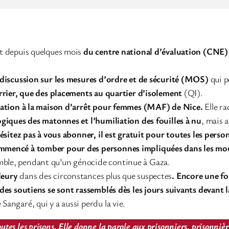
it depuis quelques mois
du centre national d’évaluation (CNE) 
 discussion sur les mesures d’ordre et de sécurité (MOS)
qui p
urrier, que des placements au quartier d’isolement
(QI).
ration à la maison d’arrêt pour femmes (MAF) de Nice.
Elle r
ogiques des matonnes et l’humiliation des fouilles à nu
, mais 
hésitez pas à vous abonner, il est gratuit pour toutes les pers
mencé à tomber pour des personnes impliquées dans les mouv
ble, pendant qu’un génocide continue à Gaza.
leury
dans des circonstances plus que suspectes
. Encore une fo
 des soutiens se sont rassemblés dès les jours suivants devan
angaré, qui y a aussi perdu la vie.
utes les prisons. Elle donne la parole aux prisonniers, prisonniè