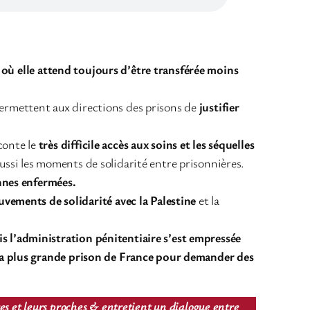
où elle attend toujours d’être transférée moins
ermettent aux directions des prisons de
justifier
aconte le
très difficile accès aux soins et les séquelles
aussi les moments de solidarité entre prisonnières.
onnes enfermées.
ements de solidarité avec la Palestine
et la
is l’administration pénitentiaire s’est empressée
t la plus grande prison de France pour demander des
res et leurs proches & entretient un dialogue entre