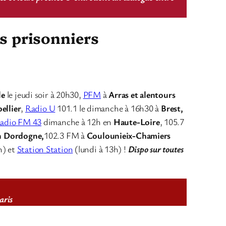
es prisonniers
le
le jeudi soir à 20h30,
PFM
à
Arras et alentours
ellier
,
Radio U
101.1 le dimanche à 16h30 à
Brest,
adio FM 43
dimanche à 12h en
Haute-Loire
, 105.7
n Dordogne,
102.3 FM à
Coulounieix-Chamiers
h) et
Station Station
(lundi à 13h) !
Dispo sur toutes
aris