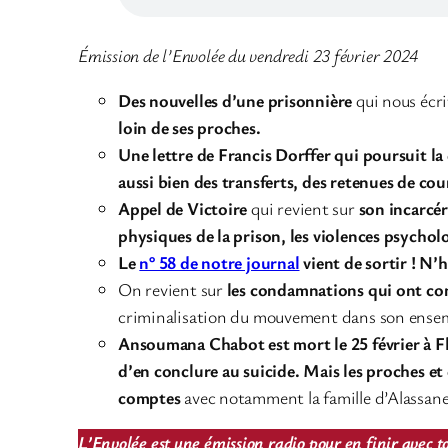
Émission de l’Envolée du vendredi 23 février 2024
Des nouvelles d’une prisonnière
qui nous écr
loin de ses proches.
Une lettre de Francis Dorffer qui poursuit la
aussi bien des transferts, des retenues de co
Appel de Victoire
qui revient sur
son incarcé
physiques de la prison, les violences psychol
Le
n° 58 de notre journal
vient de sortir ! N’
On revient sur
les condamnations qui ont com
criminalisation du mouvement dans son ensem
Ansoumana Chabot est mort le 25 février à F
d’en conclure au suicide. Mais les proches et
comptes
avec notamment la famille d’Alassane S
L’Envolée est une émission radio pour en finir avec to