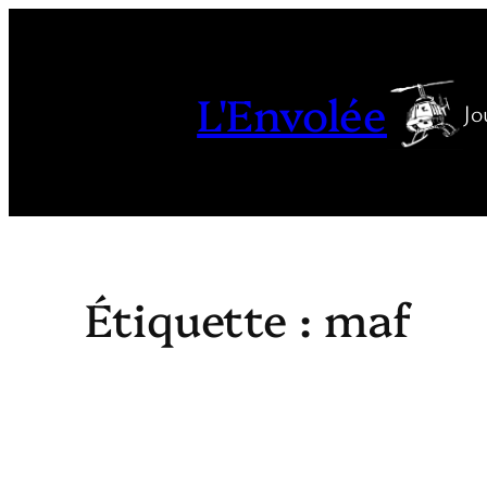
Aller
au
contenu
L'Envolée
Jo
Étiquette :
maf