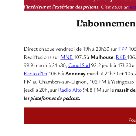
l’intérieur et l’extérieur des prisons.
C’est aussi un
jo
L’abonnement 
Direct chaque vendredi de 19h à 20h30 sur
FPP
106
Rediffusions sur
MNE
107.5 à
Mulhouse
,
RKB
106
99.9 mardi à 21h30,
Canal Sud
92.2 jeudi à 17h30 à
Radio d’Ici
106.6 à
Annonay
mardi à 21h30 et 105.
FM au Chambon-sur-Lignon, 102 FM à Yssingeaux 
jeudi à 20h, sur
Radio Alto
94.8 FM sur le
massif de
les plateformes de podcast.
Pou