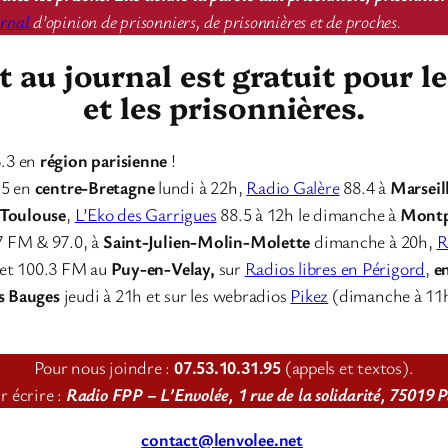
urnal
d’opinion de prisonniers, de prisonnières et de proches.
au journal est gratuit pour l
et les prisonnières.
.3 en
région parisienne
!
.5 en
centre-Bretagne
lundi à 22h,
Radio Galère
88.4 à
Marseil
Toulouse
,
L’Eko des Garrigues
88.5 à 12h le dimanche à
Montp
7 FM & 97.0, à
Saint-Julien-Molin-Molette
dimanche à 20h,
R
et 100.3 FM au
Puy-en-Velay,
sur
Radios libres en Périgord,
e
s Bauges
jeudi à 21h et sur les webradios
Pikez
(dimanche à 11
Pour nous joindre :
07.53.10.31.95
(appels et textos).
r écrire :
Radio FPP – L’Envolée, 1 rue de la solidarité, 75019 P
contact@lenvolee.net