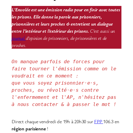
L’Envolée est une émission radio pour en finir avec toutes
les prisons. Elle donne la parole aux prisonniers,
prisonnières et leurs proches & entretient un dialogue
entre l’intérieur et l’extérieur des prisons.
C’est aussi un
journal
d’opinion de prisonniers, de prisonnières et de
proches.
On manque parfois de forces pour 
faire tourner l'émission comme on le 
voudrait en ce moment : 
que vous soyez prisonnier·e·s, 
proches, ou révolté·e·s contre 
l'enfermement et l'AP, n'hésitez pas 
à nous contacter & à passer le mot !
Direct chaque vendredi de 19h à 20h30 sur
FPP
106.3 en
région parisienne
!