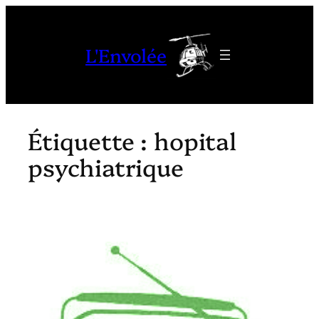
Aller
au
L'Envolée
contenu
Étiquette :
hopital
psychiatrique