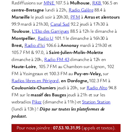
Rediffusions sur
MNE
107.5 à
Mulhouse
,
RKB
106.5 en
centre-Bretagne
lundi à 22h,
Radio Galère
88.4 à
Marseille
le jeudi soir à 20h30,
PFM
à
Arras et alentours
99.9 mardi à 21h30,
Canal Sud
92.2 jeudi à 17h30 à
Toulouse
,
L’Eko des Garrigues
88.5 à 12h le dimanche à
Montpellier
,
Radio U
101.1 le dimanche à 16h30 à
Brest,
Radio d’Ici
106.6 à
Annonay
mardi à 21h30 et
105.7 FM & 97.0, à
Saint-Julien-Molin-Molette
dimanche à 20h,
Radio FM 43
dimanche à 12h en
Haute-Loire
, 105.7 FM au Chambon-sur-Lignon, 102
FM à Yssingeaux et 100.3 FM au
Puy-en-Velay,
sur
Radios libres en Périgord,
en Dordogne,
102.3 FM à
Coulounieix-Chamiers
jeudi à 20h, sur
Radio Alto
94.8
FM sur le
massif des Bauges
jeudi à 21h et sur les
webradios
Pikez
(dimanche à 11h) et
Station Station
(lundi à 13h) !
Dispo sur toutes les plateformes de
podcast.
Pour nous joindre :
07.53.10.31.95
(appels et textos).