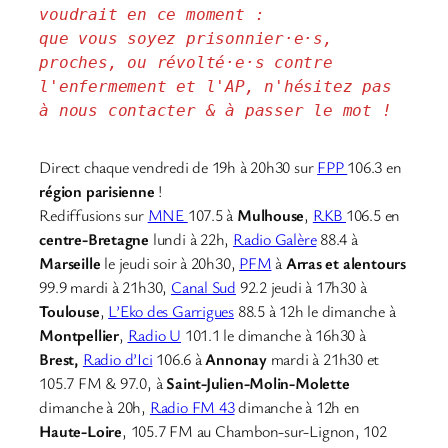
voudrait en ce moment : 
que vous soyez prisonnier·e·s, 
proches, ou révolté·e·s contre 
l'enfermement et l'AP, n'hésitez pas 
à nous contacter & à passer le mot !
Direct chaque vendredi de 19h à 20h30 sur
FPP
106.3 en
région parisienne
!
Rediffusions sur
MNE
107.5 à
Mulhouse
,
RKB
106.5 en
centre-Bretagne
lundi à 22h,
Radio Galère
88.4 à
Marseille
le jeudi soir à 20h30,
PFM
à
Arras et alentours
99.9 mardi à 21h30,
Canal Sud
92.2 jeudi à 17h30 à
Toulouse
,
L’Eko des Garrigues
88.5 à 12h le dimanche à
Montpellier
,
Radio U
101.1 le dimanche à 16h30 à
Brest,
Radio d’Ici
106.6 à
Annonay
mardi à 21h30 et
105.7 FM & 97.0, à
Saint-Julien-Molin-Molette
dimanche à 20h,
Radio FM 43
dimanche à 12h en
Haute-Loire
, 105.7 FM au Chambon-sur-Lignon, 102