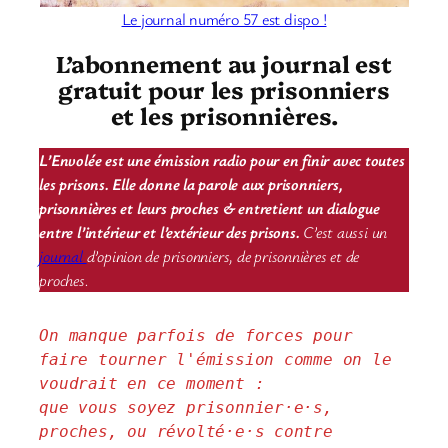
Le journal numéro 57 est dispo !
L’abonnement au journal est
gratuit pour les prisonniers
et les prisonnières.
L’Envolée est une émission radio pour en finir avec toutes
les prisons. Elle donne la parole aux prisonniers,
prisonnières et leurs proches & entretient un dialogue
entre l’intérieur et l’extérieur des prisons.
C’est aussi un
journal
d’opinion de prisonniers, de prisonnières et de
proches.
On manque parfois de forces pour 
faire tourner l'émission comme on le 
voudrait en ce moment : 
que vous soyez prisonnier·e·s, 
proches, ou révolté·e·s contre 