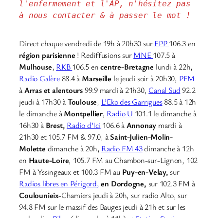
l'enfermement et l'AP, n'hésitez pas 
à nous contacter & à passer le mot !
Direct chaque vendredi de 19h à 20h30 sur
FPP
106.3 en
région parisienne
! Rediffusions sur
MNE
107.5 à
Mulhouse
,
RKB
106.5 en
centre-Bretagne
lundi à 22h,
Radio Galère
88.4 à
Marseille
le jeudi soir à 20h30,
PFM
à
Arras et alentours
99.9 mardi à 21h30,
Canal Sud
92.2
jeudi à 17h30 à
Toulouse
,
L’Eko des Garrigues
88.5 à 12h
le dimanche à
Montpellier
,
Radio U
101.1 le dimanche à
16h30 à
Brest,
Radio d’Ici
106.6 à
Annonay
mardi à
21h30 et 105.7 FM & 97.0, à
Saint-Julien-Molin-
Molette
dimanche à 20h,
Radio FM 43
dimanche à 12h
en
Haute-Loire
, 105.7 FM au Chambon-sur-Lignon, 102
FM à Yssingeaux et 100.3 FM au
Puy-en-Velay,
sur
Radios libres en Périgord,
en Dordogne,
sur 102.3 FM à
Coulounieix
-Chamiers jeudi à 20h, sur radio Alto, sur
94.8 FM sur le massif des Bauges jeudi à 21h et sur les