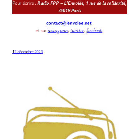
Pour écrire :
Radio FPP – L’Envolée, 1 rue de la solidarité,
75019 Paris
contact@lenvolee.net
et sur
instagram
,
twitter
,
facebook
.
12 décembre 2023