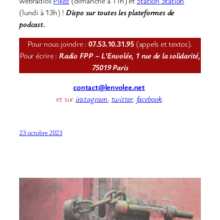
webradios
Pikez
(dimanche à 11h) et
Station Station
(lundi à 13h) !
Dispo sur toutes les plateformes de
podcast.
Pour nous joindre :
07.53.10.31.95
(appels et textos).
Pour écrire :
Radio FPP – L’Envolée, 1 rue de la solidarité,
75019 Paris
contact@lenvolee.net
et sur
instagram
,
twitter
,
facebook
.
23 octobre 2023