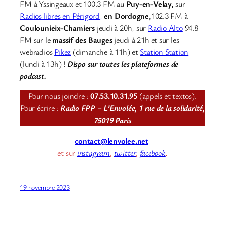
FM à Yssingeaux et 100.3 FM au
Puy-en-Velay,
sur
Radios libres en Périgord,
en Dordogne,
102.3 FM à
Coulounieix-Chamiers
jeudi à 20h, sur
Radio Alto
94.8
FM sur le
massif des Bauges
jeudi à 21h et sur les
webradios
Pikez
(dimanche à 11h) et
Station Station
(lundi à 13h) !
Dispo sur toutes les plateformes de
podcast.
Pour nous joindre :
07.53.10.31.95
(appels et textos).
Pour écrire :
Radio FPP – L’Envolée, 1 rue de la solidarité,
75019 Paris
contact@lenvolee.net
et sur
instagram
,
twitter
,
facebook
.
19 novembre 2023